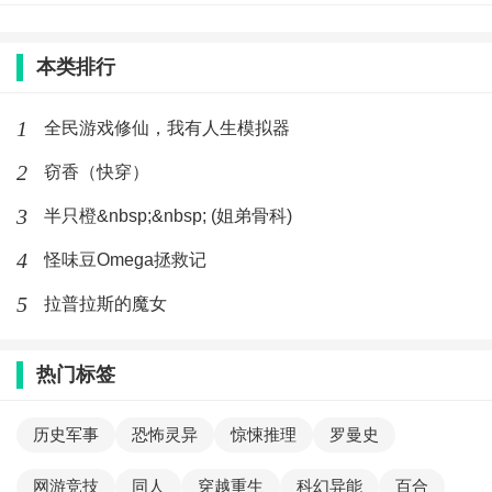
本类排行
1
全民游戏修仙，我有人生模拟器
2
窃香（快穿）
3
半只橙&nbsp;&nbsp; (姐弟骨科)
4
怪味豆Omega拯救记
5
拉普拉斯的魔女
热门标签
历史军事
恐怖灵异
惊悚推理
罗曼史
网游竞技
同人
穿越重生
科幻异能
百合