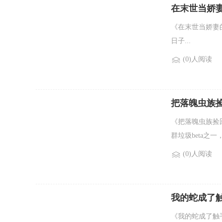
在末世当娇
《在末世当娇妻
日子...
(0)人阅读
把落魄虫族
《把落魄虫族捡
群垃圾beta之
(0)人阅读
我的蛇成了触
《我的蛇成了触