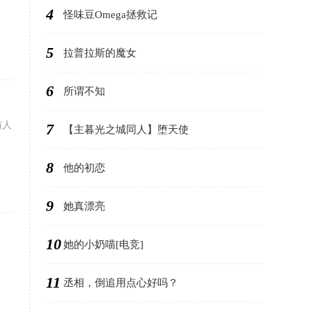
4
怪味豆Omega拯救记
5
拉普拉斯的魔女
6
所谓不知
与人
7
【主暮光之城同人】堕天使
8
他的初恋
9
她真漂亮
10
她的小奶喵[电竞]
11
丞相，倒追用点心好吗？