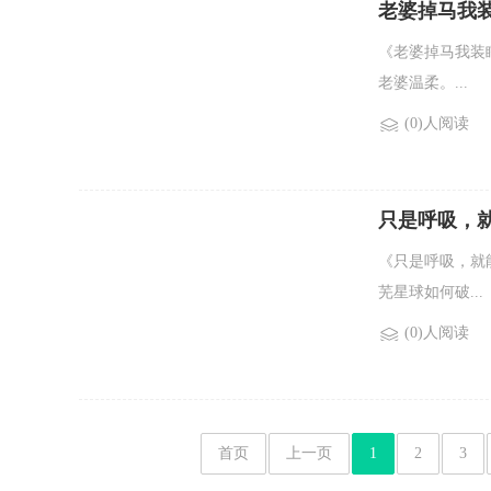
老婆掉马我
《老婆掉马我装
老婆温柔。...
(0)人阅读
只是呼吸，
《只是呼吸，就
芜星球如何破...
(0)人阅读
首页
上一页
1
2
3