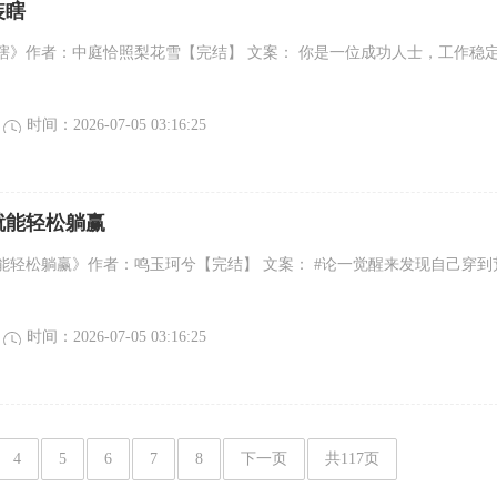
装瞎
瞎》作者：中庭恰照梨花雪【完结】 文案： 你是一位成功人士，工作稳
时间：2026-07-05 03:16:25
就能轻松躺赢
能轻松躺赢》作者：鸣玉珂兮【完结】 文案： #论一觉醒来发现自己穿到
时间：2026-07-05 03:16:25
4
5
6
7
8
下一页
共117页