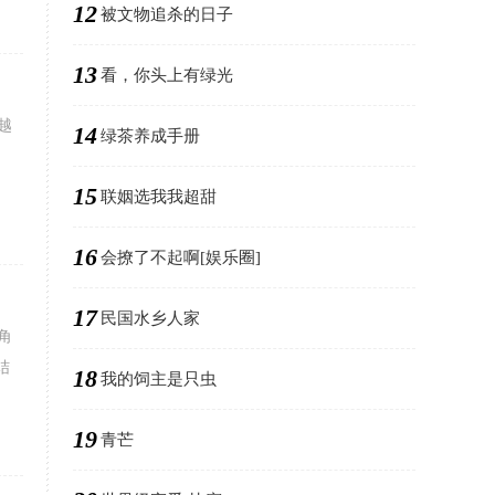
12
被文物追杀的日子
13
看，你头上有绿光
越
14
绿茶养成手册
15
联姻选我我超甜
16
会撩了不起啊[娱乐圈]
17
民国水乡人家
角
结
18
我的饲主是只虫
19
青芒