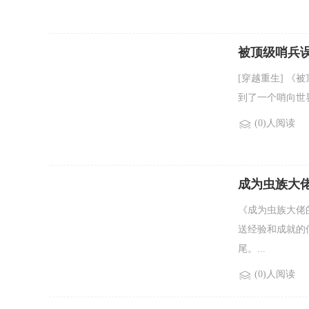
被顶级哨兵
[穿越重生] 《
到了一个哨向世界
(0)人阅读
成为虫族大
《成为虫族大佬
送经验和成就的
尾。...
(0)人阅读