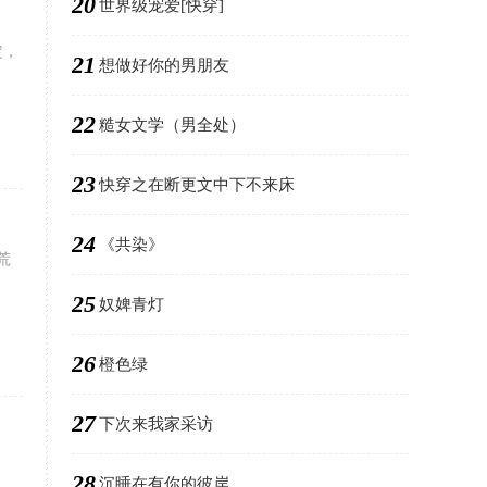
20
世界级宠爱[快穿]
定，
21
想做好你的男朋友
22
糙女文学（男全处）
23
快穿之在断更文中下不来床
24
《共染》
荒
25
奴婢青灯
26
橙色绿
27
下次来我家采访
28
沉睡在有你的彼岸