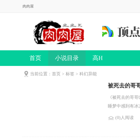
肉肉屋
首页
小说目录
高H
当前位置：首页 > 标签 > 科幻异能
被死去的哥
《被死去的哥哥
睡梦中感到有冰凉
(0)人阅读