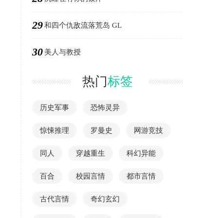
29
和四个仇敌流落荒岛 GL
30
美人与教授
热门
标签
历史军事
恐怖灵异
惊悚推理
罗曼史
网游竞技
同人
穿越重生
科幻异能
百合
校园言情
都市言情
古代言情
奇幻玄幻