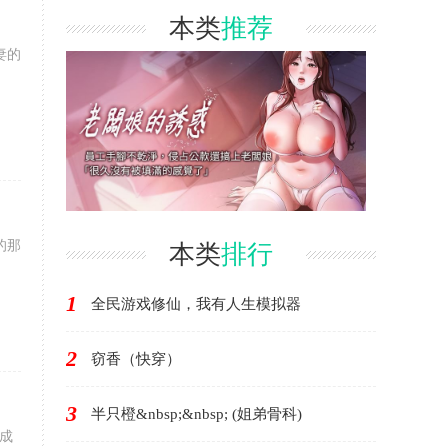
本类
推荐
妻的
的那
本类
排行
1
全民游戏修仙，我有人生模拟器
2
窃香（快穿）
3
半只橙&nbsp;&nbsp; (姐弟骨科)
成