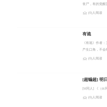
丧尸，有的觉醒异
(0)人阅读
有诡
《有诡》作者：
产生口角，不会结
(0)人阅读
[超蝙超] 明
[bl同人] 《（
(0)人阅读