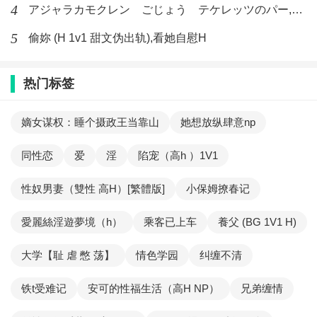
4
アジャラカモクレン ごじょう テケレッツのパー,【No. 42 Rube Goldberg Machine】十四
5
偷妳 (H 1v1 甜文伪出轨),看她自慰H
热门标签
嫡女谋权：睡个摄政王当靠山
她想放纵肆意np
同性恋
爱
淫
陷宠（高h ）1V1
性奴男妻（雙性 高H）[繁體版]
小保姆撩春记
愛麗絲淫遊夢境（h）
乘客已上车
養父 (BG 1V1 H)
大学【耻 虐 憋 荡】
情色学园
纠缠不清
铁t受难记
安可的性福生活（高H NP）
兄弟缠情