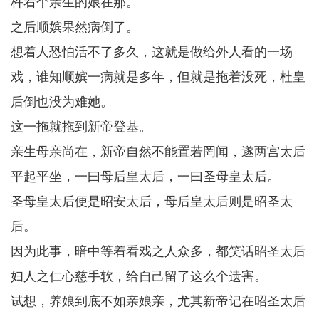
杵着个亲生的娘在那。
之后顺嫔果然病倒了。
想着人恐怕活不了多久，这就是做给外人看的一场
戏，谁知顺嫔一病就是多年，但就是拖着没死，杜皇
后倒也没为难她。
这一拖就拖到新帝登基。
亲生母亲尚在，新帝自然不能置若罔闻，遂两宫太后
平起平坐，一曰母后皇太后，一曰圣母皇太后。
圣母皇太后便是昭安太后，母后皇太后则是昭圣太
后。
因为此事，暗中等着看戏之人众多，都笑话昭圣太后
妇人之仁心慈手软，给自己留了这么个遗害。
试想，养娘到底不如亲娘亲，尤其新帝记在昭圣太后