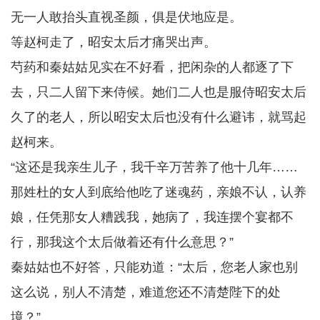
无一人敢抬头直视圣颜，俱是伏地应是。
等赵柯走了，昭安太后才痛哭出声。
芍药和秦姑姑见实在不好看，把闲杂的人都逐了下
去，只二人留下来侍候。她们二人也是服侍昭安太后
久了的老人，所以昭安太后也没有什么避讳，就骂起
赵柯来。
“这还是我亲生儿子，我千辛万苦养了他十几年……
那姓杜的女人到底给他吃了迷魂药，亲娘不认，认养
娘，任凭那女人糟践我，她病了，我连摆个宴都不
行，那我这个太后做着还有什么意思？”
秦姑姑也不好答，只能劝道：“太后，您老人家也别
这么说，别人不清楚，难道您还不清楚陛下的处
境？”