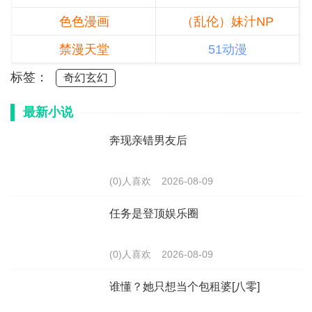
色色漫画
（乱伦）妹汁NP
禁漫天堂
51动漫
标签：
奇幻玄幻
最新小说
奔现亲错男友后
(0)人喜欢
2026-08-09
任务是登顶娱乐圈
(0)人喜欢
2026-08-09
谁懂？她只想当个包租婆[八零]