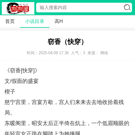
首页
小说目录
高H
窃香（快穿）
时间：2025-04-09 17:36
人气：
3
来源： 网络
《窃香[快穿]》
文/假面的盛宴
楔子
慈宁宫里，宫宴方歇，宫人们来来去去地收拾着残
局。
东暖阁里，昭安太后正半倚在炕上，一个低眉顺眼的
年轻宫女正跪在脚踏上为她捶腿。