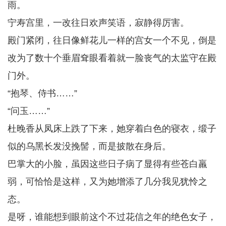
雨。
宁寿宫里，一改往日欢声笑语，寂静得厉害。
殿门紧闭，往日像鲜花儿一样的宫女一个不见，倒是
改为了数十个垂眉耷眼看着就一脸丧气的太监守在殿
门外。
“抱琴、侍书……”
“问玉……”
杜晚香从凤床上跌了下来，她穿着白色的寝衣，缎子
似的乌黑长发没挽髻，而是披散在身后。
巴掌大的小脸，虽因这些日子病了显得有些苍白羸
弱，可恰恰是这样，又为她增添了几分我见犹怜之
态。
是呀，谁能想到眼前这个不过花信之年的绝色女子，