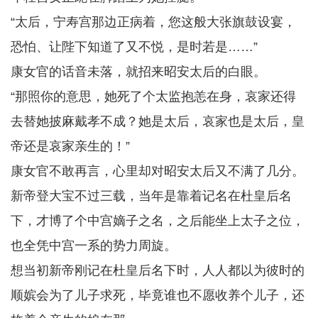
“太后，宁寿宫那边正病着，您这般大张旗鼓设宴，
恐怕、让陛下知道了又不悦，是时若是……”
康女官的话音未落，就招来昭安太后的白眼。
“那照你的意思，她死了个太监抱恙在身，哀家还得
去替她披麻戴孝不成？她是太后，哀家也是太后，皇
帝还是哀家亲生的！”
康女官不敢再言，心里却对昭安太后又不满了几分。
新帝登大宝不过三载，当年是靠着记名在杜皇后名
下，才博了个中宫嫡子之名，之后能坐上太子之位，
也全凭中宫一系的势力周旋。
想当初新帝刚记在杜皇后名下时，人人都以为彼时的
顺嫔会为了儿子求死，毕竟谁也不愿收养个儿子，还