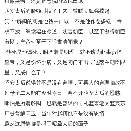
柯微笑着，还是把想说的话说出来了。
昭安太后的脸顿时拉了下来，转瞬又勉强撑起
笑：“解阉的死是他咎由自取，不是他作恶多端，眷
权不放，阉党猖狂霸道，残害朝臣，以至于激得朝臣
激愤，皇帝何至于下旨肃清阉党？！
“他死是他该死，昭圣若是明理，就不该为此事责怪
皇帝，又是伤怀卧病，又是闭门不出，这落在朝臣眼
里，又成什么了？”
昭安太后说得并不是没有道理，可再大的道理都敌不
过母子二人能有今时今日，离不开昭圣太后的恩慈。
哪怕是所谓解阉，也就是曾经的司礼监秉笔太监兼东
厂提督解问玉，当年对赵柯也不是没有恩情。
虽然这恩情都是碍于昭圣太后的面子。