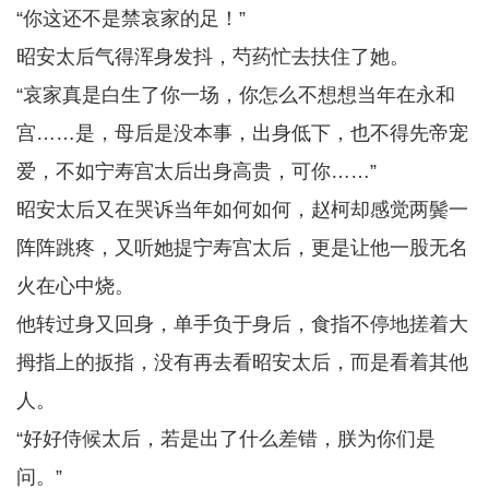
“你这还不是禁哀家的足！”
昭安太后气得浑身发抖，芍药忙去扶住了她。
“哀家真是白生了你一场，你怎么不想想当年在永和
宫……是，母后是没本事，出身低下，也不得先帝宠
爱，不如宁寿宫太后出身高贵，可你……”
昭安太后又在哭诉当年如何如何，赵柯却感觉两鬓一
阵阵跳疼，又听她提宁寿宫太后，更是让他一股无名
火在心中烧。
他转过身又回身，单手负于身后，食指不停地搓着大
拇指上的扳指，没有再去看昭安太后，而是看着其他
人。
“好好侍候太后，若是出了什么差错，朕为你们是
问。”