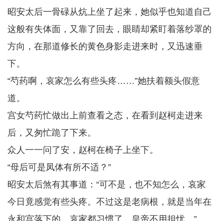
昭安太后一骨碌从炕上坐了起来，她似乎也知道自己
这般有失体面，又靠了回去，眼睛却紧盯着落纱罩的
方向，在那道修长的黄色身影走进来时，又迅速垂
下。
“芍药啊，哀家怎么有些头疼……”她扶着额头假意
道。
宫女芍药忙做出上前查看之态，在看到赵柯走进来
后，又匆忙跪了下来。
众人一一问了安，赵柯在椅子上坐下。
“母后可是凤体有所不适？”
昭安太后煞有其事道：“可不是，也不知怎么，哀家
今日竟感觉有些头疼。不过这是老病根，就是当年在
永和宫落下的，哀家都习惯了，皇帝不用担忧。”