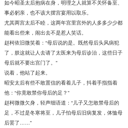
如今昭圣太后抱病在身，明理之人就算不关怀备至、
事必躬亲，也不该大摆宫宴用以取乐。
尤其两宫太后不睦，这两年宫里宫外的人多多少少都
能看出些来，闹出去不是惹人笑话。
赵柯依旧微笑着：“母后说的是。既然母后头风病犯
了，朕这就让人去请了太医来为母后诊治，这些日子
母后就不要出宫门了。”
说着，他站了起来。
昭安太后有些不敢置信的看着儿子，抖着手指指着
他：“你竟敢禁你母后的足？”
赵柯微微欠身，轻声细语道：“儿子又怎敢禁母后的
足，不过是冬寒将至，儿子怕母后旧病复发，体恤母
后罢了……”