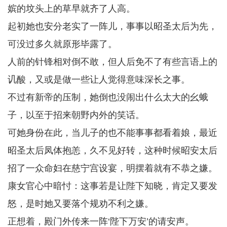
嫔的坟头上的草早就齐了人高。
起初她也安分老实了一阵儿，事事以昭圣太后为先，
可没过多久就原形毕露了。
人前的针锋相对倒不敢，但人后免不了有些言语上的
讥酸，又或是做一些让人觉得意味深长之事。
不过有新帝的压制，她倒也没闹出什么太大的幺蛾
子，以至于招来朝野内外的笑话。
可她身份在此，当儿子的也不能事事都看着娘，最近
昭圣太后凤体抱恙，久不见好转，这种时候昭安太后
招了一众命妇在慈宁宫设宴，明摆着就有不恭之嫌。
康女官心中暗忖：这事若是让陛下知晓，肯定又要发
怒，是时她又要落个规劝不利之嫌。
正想着，殿门外传来一阵‘陛下万安’的请安声。