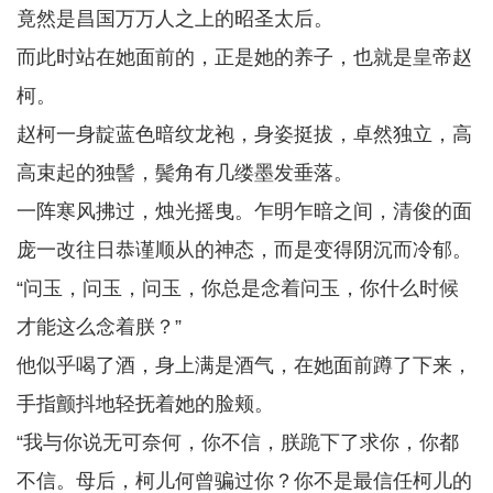
竟然是昌国万万人之上的昭圣太后。
而此时站在她面前的，正是她的养子，也就是皇帝赵
柯。
赵柯一身靛蓝色暗纹龙袍，身姿挺拔，卓然独立，高
高束起的独髻，鬓角有几缕墨发垂落。
一阵寒风拂过，烛光摇曳。乍明乍暗之间，清俊的面
庞一改往日恭谨顺从的神态，而是变得阴沉而冷郁。
“问玉，问玉，问玉，你总是念着问玉，你什么时候
才能这么念着朕？”
他似乎喝了酒，身上满是酒气，在她面前蹲了下来，
手指颤抖地轻抚着她的脸颊。
“我与你说无可奈何，你不信，朕跪下了求你，你都
不信。母后，柯儿何曾骗过你？你不是最信任柯儿的