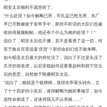
昭安太后顿时不愿意听了。
“什么处境？如今解阉已死，司礼监已然无用，东厂
早已尽数被收于皇帝手中，那些不听话的大臣们也被
收拾得服服帖帖，他还有个什么为难的处境？！”
说白了，昭安太后也不傻，若不是看透了这一切，何
至于敢在宫里设宴‘庆贺’？那些命妇们也不敢来啊。
如今昭圣太后最大的仰仗没了，说白了不过是头没了
爪牙的假老虎，以后安稳如何还要看赵柯和慈宁宫太
后的意思，自然敢于附庸昭安太后。
“说白了，她就是个狐狸精，迷得先帝晕头转向，立
了个十四岁的小皇后，迷得解阉为她坏事做尽，如今
连性命都送了，还迷得我儿不认亲娘……”