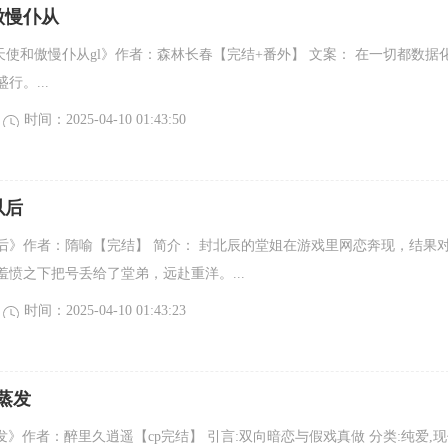
傲慢仆从
嫉妒天使和傲慢仆从gl》作者：森林长春【完结+番外】 文案： 在一切都数据
行。...
时间：2025-04-10 01:43:50
以后
后》作者：隋喻【完结】 简介： 封北辰的堂姐在游戏里网恋奔现，结果
羞愤之下把号丢给了堂弟，远赴重洋。...
时间：2025-04-10 01:43:23
蒸发
发》作者：醉里久逍遥【cp完结】 引言:双向暗恋与假戏真做 分类:纯爱,现