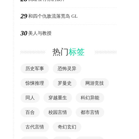
29
和四个仇敌流落荒岛 GL
30
美人与教授
热门
标签
历史军事
恐怖灵异
惊悚推理
罗曼史
网游竞技
同人
穿越重生
科幻异能
百合
校园言情
都市言情
古代言情
奇幻玄幻