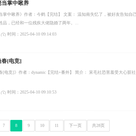
佬当掌中啾养
当掌中啾养》作者：今鹤【完结】 文案： 温知南失忆了，被好友告知自
牲品，已经和一位残疾大佬隐婚了两年。...
时间：2025-04-10 09:14:03
春[电竞]
[电竞]》作者：dynamic【完结+番外】 简介： 呆毛社恐害羞受大心脏
时间：2025-04-10 09:10:53
7
8
9
10
11
下一页
共28页