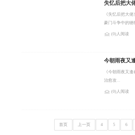
失忆后把大
《失忆后把大佬
豪门斗争中的牺
(0)人阅读
今朝雨夜又逢
《今朝雨夜又逢春
治愈攻...
(0)人阅读
首页
上一页
4
5
6