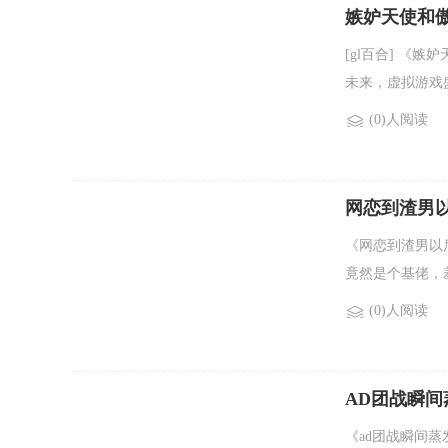
嫉妒天使和
[gl百合] 《
未来，虚拟游戏盛
(0)人阅读
网恋到渣男
《网恋到渣男以
竟然是个基佬，
(0)人阅读
AD团战瞬间
《ad团战瞬间蒸