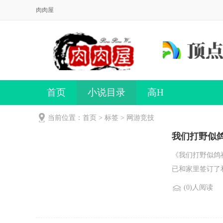
肉肉屋
首页
小说目录
高H
当前位置：首页 > 标签 > 网游竞技
我们打野似鸽
《我们打野似鸽
已和家里签订了和
(0)人阅读