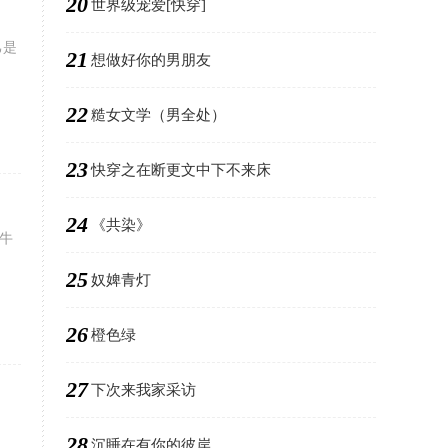
20
世界级宠爱[快穿]
己是
21
想做好你的男朋友
22
糙女文学（男全处）
23
快穿之在断更文中下不来床
24
《共染》
社牛
25
奴婢青灯
26
橙色绿
27
下次来我家采访
28
沉睡在有你的彼岸