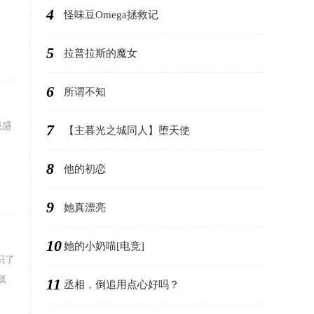
4
怪味豆Omega拯救记
5
拉普拉斯的魔女
6
所谓不知
茂盛
7
【主暮光之城同人】堕天使
8
他的初恋
9
她真漂亮
10
她的小奶喵[电竞]
识了
慨
11
丞相，倒追用点心好吗？