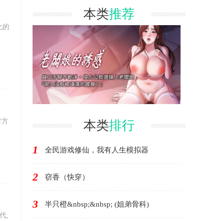
本类
推荐
化的
对方
本类
排行
1
全民游戏修仙，我有人生模拟器
2
窃香（快穿）
3
半只橙&nbsp;&nbsp; (姐弟骨科)
代,