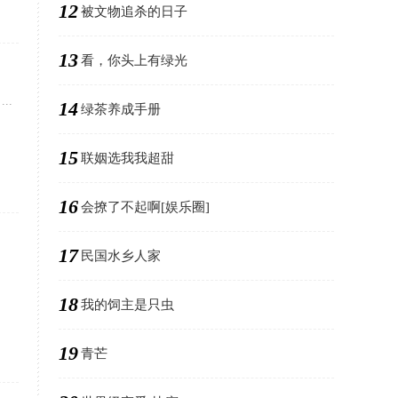
12
被文物追杀的日子
13
看，你头上有绿光
..
14
绿茶养成手册
15
联姻选我我超甜
16
会撩了不起啊[娱乐圈]
17
民国水乡人家
18
我的饲主是只虫
19
青芒