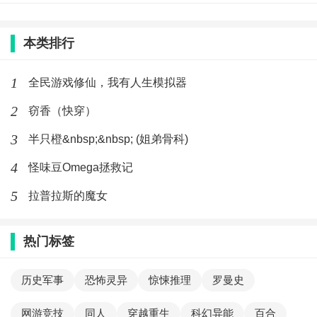
本类排行
1
全民游戏修仙，我有人生模拟器
2
窃香（快穿）
3
半只橙&nbsp;&nbsp; (姐弟骨科)
4
怪味豆Omega拯救记
5
拉普拉斯的魔女
热门标签
历史军事
恐怖灵异
惊悚推理
罗曼史
网游竞技
同人
穿越重生
科幻异能
百合