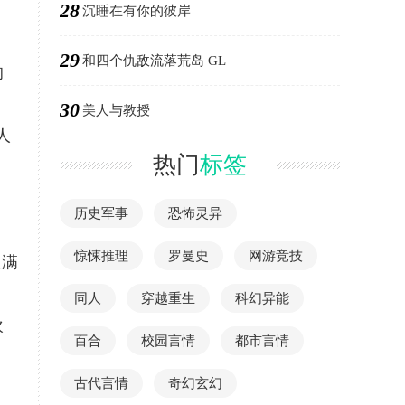
28
沉睡在有你的彼岸
29
和四个仇敌流落荒岛 GL
的
30
美人与教授
人
热门
标签
历史军事
恐怖灵异
惊悚推理
罗曼史
网游竞技
里满
同人
穿越重生
科幻异能
欢
百合
校园言情
都市言情
古代言情
奇幻玄幻