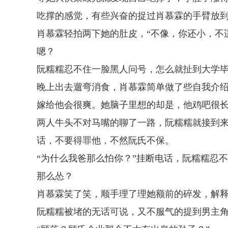
吃撑的感觉，有些兴奋的捉过肖慕霖的手臂放到
肖慕霖轻拍两下她的肚皮，“不像，你还小，不
嗯？
阮糯糯忍不住一脸黑人问号，怎么就扯到大学
晚上出去遛弯消食，肖慕霖简单做了些自我介
嫁给他会很爽。她脑子里想的却是，他鸡吧很
两人牛头不对马嘴的聊了一路，阮糯糯就接到
话，不要得罪他，不然阮氏不保。
“为什么我爸那么怕你？”挂断电话，阮糯糯忍
那么怂？
肖慕霖笑了笑，顺手理了理她额前的碎发，解释
阮糯糯被堵的无话可说，又不服气的提到男主角