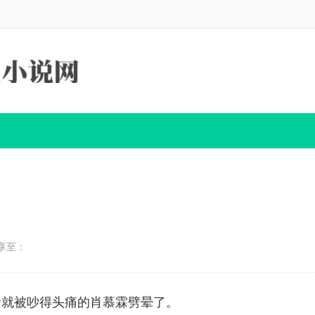
享至：
命就被吵得头痛的肖慕霖劈晕了。