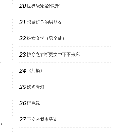
20
世界级宠爱[快穿]
21
想做好你的男朋友
，
22
糙女文学（男全处）
肖
23
快穿之在断更文中下不来床
是
24
《共染》
25
奴婢青灯
26
橙色绿
27
下次来我家采访
？