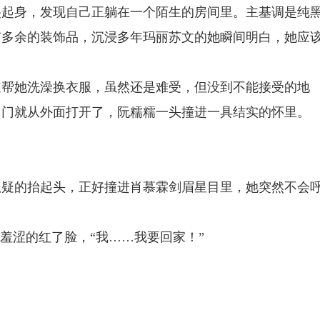
爬起身，发现自己正躺在一个陌生的房间里。主基调是纯
有多余的装饰品，沉浸多年玛丽苏文的她瞬间明白，她应
道帮她洗澡换衣服，虽然还是难受，但没到不能接受的地
，门就从外面打开了，阮糯糯一头撞进一具结实的怀里。
狐疑的抬起头，正好撞进肖慕霖剑眉星目里，她突然不会
羞涩的红了脸，“我……我要回家！”