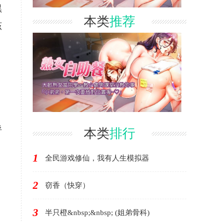
黑
本类
推荐
该
呼
本类
排行
1
全民游戏修仙，我有人生模拟器
2
窃香（快穿）
3
半只橙&nbsp;&nbsp; (姐弟骨科)