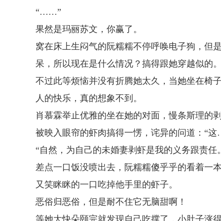
“……”
果然是玛丽苏文，你赢了。
窝在床上生闷气的阮糯糯不停呼唤电子狗，但
呆，所以现在是什么情况？搞得跟她穿越似的
不过此等烦恼并没有折腾她太久，当她坐在椅
人的快乐，真的想象不到。
肖慕霖举止优雅的坐在她的对面，慢条斯理的
被映入眼帘的虾肉搞得一愣，诧异的问道：“这
“自然，为自己的未婚妻剥虾是我的义务跟责任
差点一口饭没喷出去，阮糯糯傻乎乎的看着一
又笑眯眯的一口吃掉他手里的虾子。
恶俗归恶俗，但是耐不住它无脑甜啊！
等她大快朵颐完就发现自己吃撑了，小肚子涨