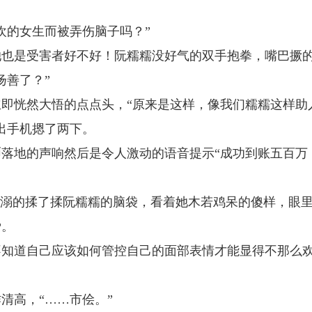
欢的女生而被弄伤脑子吗？”
她也是受害者好不好！阮糯糯没好气的双手抱拳，嘴巴撅
扬善了？”
即恍然大悟的点点头，“原来是这样，像我们糯糯这样助
出手机摁了两下。
落地的声响然后是令人激动的语音提示“成功到账五百万
宠溺的揉了揉阮糯糯的脑袋，看着她木若鸡呆的傻样，眼
爱。
不知道自己应该如何管控自己的面部表情才能显得不那么
清高，“……市侩。”