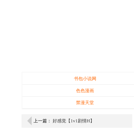
书包小说网
色色漫画
禁漫天堂
上一篇：
好感觉【1v1剧情H】