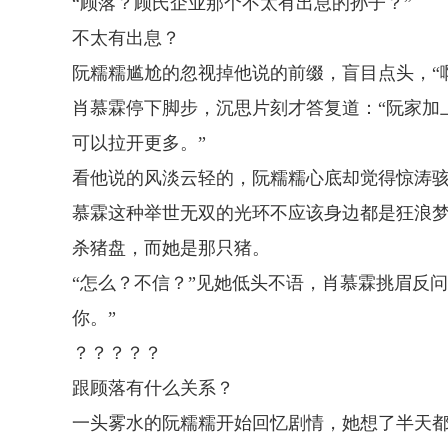
“顾落？顾氏企业那个不太有出息的孙子？”
不太有出息？
阮糯糯尴尬的忽视掉他说的前缀，盲目点头，“
肖慕霖停下脚步，沉思片刻才答复道：“阮家加
可以拉开更多。”
看他说的风淡云轻的，阮糯糯心底却觉得惊涛
慕霖这种举世无双的光环不应该身边都是狂浪
杀猪盘，而她是那只猪。
“怎么？不信？”见她低头不语，肖慕霖挑眉反
你。”
？？？？？
跟顾落有什么关系？
一头雾水的阮糯糯开始回忆剧情，她想了半天都