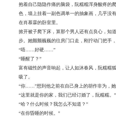
抱着自己隐隐作痛的脑袋，阮糯糯浑身酸疼的
色，墙上挂着一副色调单一的抽象画，几乎没
在肖慕霖的卧室里。
掀开被子爬下床，算那个男人还有点良心，知
步。她颤颤巍巍的往房门口走，刚拧动门把手
“唔……好硬……”
“睡醒了？”
富有磁性的声音响起，让人如沐春风，阮糯糯
吸了。
“你……”想到他之前在自己身上的胡作非为，她
“这里就是你的家，我们已经订婚了，阮糯糯。”
“哈？什么时候？我怎么不知道？”
“在你昏睡的时候。”