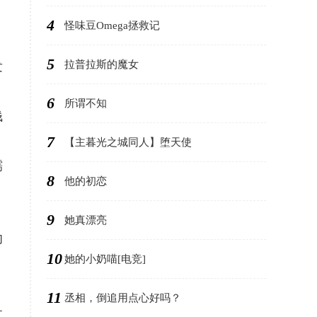
4
怪味豆Omega拯救记
5
拉普拉斯的魔女
发
6
所谓不知
钱
7
【主暮光之城同人】堕天使
糯
8
他的初恋
9
她真漂亮
却
10
她的小奶喵[电竞]
11
丞相，倒追用点心好吗？
过