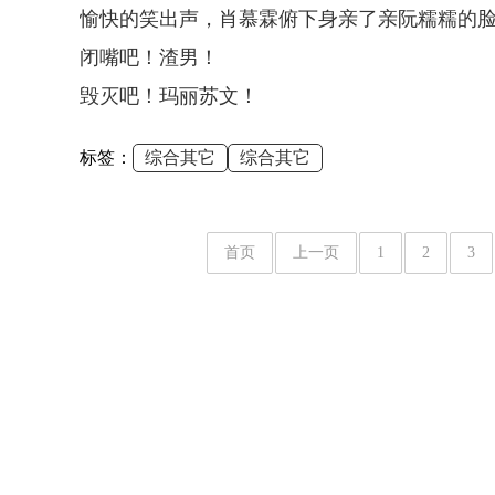
愉快的笑出声，肖慕霖俯下身亲了亲阮糯糯的脸
闭嘴吧！渣男！
毁灭吧！玛丽苏文！
标签：
综合其它
综合其它
首页
上一页
1
2
3