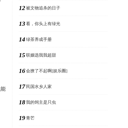
12
被文物追杀的日子
13
看，你头上有绿光
14
绿茶养成手册
，
15
联姻选我我超甜
16
会撩了不起啊[娱乐圈]
17
民国水乡人家
么能
18
我的饲主是只虫
19
青芒