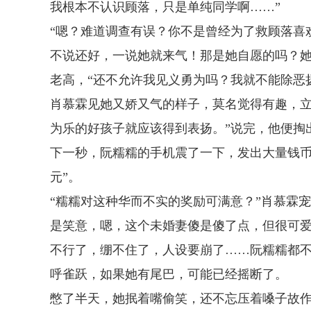
我根本不认识顾落，只是单纯同学啊……”
“嗯？难道调查有误？你不是曾经为了救顾落喜
不说还好，一说她就来气！那是她自愿的吗？
老高，“还不允许我见义勇为吗？我就不能除恶
肖慕霖见她又娇又气的样子，莫名觉得有趣，立
为乐的好孩子就应该得到表扬。”说完，他便掏
下一秒，阮糯糯的手机震了一下，发出大量钱币
元”。
“糯糯对这种华而不实的奖励可满意？”肖慕霖
是笑意，嗯，这个未婚妻傻是傻了点，但很可
不行了，绷不住了，人设要崩了……阮糯糯都
呼雀跃，如果她有尾巴，可能已经摇断了。
憋了半天，她抿着嘴偷笑，还不忘压着嗓子故作