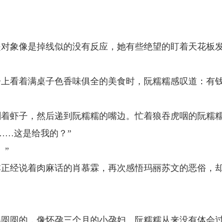
是对象像是掉线似的没有反应，她有些绝望的盯着天花板
。
子上看着满桌子色香味俱全的美食时，阮糯糯感叹道：有
剥着虾子，然后递到阮糯糯的嘴边。忙着狼吞虎咽的阮糯
……这是给我的？”
。”
本正经说着肉麻话的肖慕霖，再次感悟玛丽苏文的恶俗，
得圆圆的，像怀孕三个月的小孕妇。阮糯糯从来没有体会