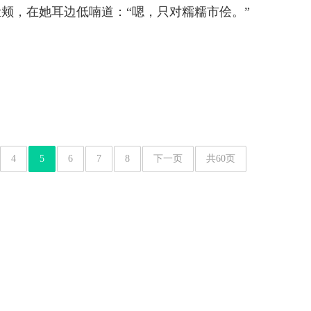
颊，在她耳边低喃道：“嗯，只对糯糯市侩。”
4
5
6
7
8
下一页
共60页