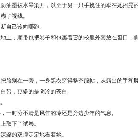
以防油墨被水晕染开，以至于另一只手挽住的伞在她摇晃
模糊了视线。
判断自己该向哪跑。
在地上，顺带也把卷子和包裹着它的校服外套放在窗口，
。
正把脸别在一旁，一身黑衣穿得整齐服帖，从露出的手和
的白皙，更多的是阴冷的苍白。
气。
抖，一时分不清是风作的冷还是旁边少年的气息。
台上取下了试卷。
又深邃的双瞳定定地看着她。