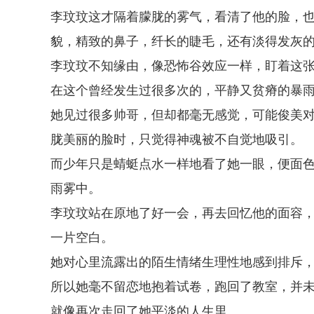
李玟玟这才隔着朦胧的雾气，看清了他的脸，
貌，精致的鼻子，纤长的睫毛，还有淡得发灰
李玟玟不知缘由，像恐怖谷效应一样，盯着这
在这个曾经发生过很多次的，平静又贫瘠的暴
她见过很多帅哥，但却都毫无感觉，可能俊美
胧美丽的脸时，只觉得神魂被不自觉地吸引。
而少年只是蜻蜓点水一样地看了她一眼，便面
雨雾中。
李玟玟站在原地了好一会，再去回忆他的面容
一片空白。
她对心里流露出的陌生情绪生理性地感到排斥
所以她毫不留恋地抱着试卷，跑回了教室，并
就像再次走回了她平淡的人生里。