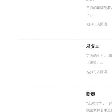
三月的烟雨笼着
上。...
(0)人阅读
君父H
定国的七月。 
上滚烫。...
(0)人阅读
断奏
“宜尔同学，一
她紧紧抓着手里的