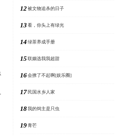
12
被文物追杀的日子
13
看，你头上有绿光
14
绿茶养成手册
15
联姻选我我超甜
总
16
会撩了不起啊[娱乐圈]
17
民国水乡人家
一
18
我的饲主是只虫
19
青芒