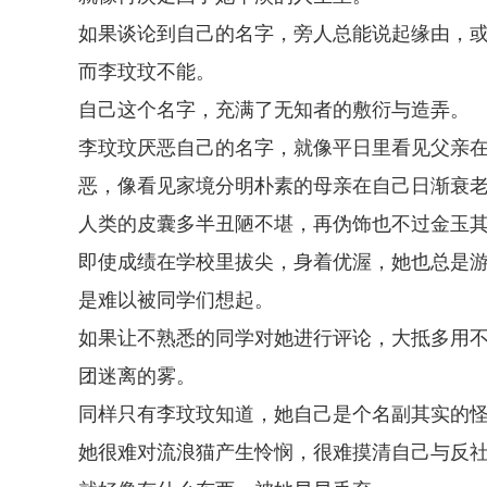
如果谈论到自己的名字，旁人总能说起缘由，
而李玟玟不能。
自己这个名字，充满了无知者的敷衍与造弄。
李玟玟厌恶自己的名字，就像平日里看见父亲
恶，像看见家境分明朴素的母亲在自己日渐衰
人类的皮囊多半丑陋不堪，再伪饰也不过金玉
即使成绩在学校里拔尖，身着优渥，她也总是
是难以被同学们想起。
如果让不熟悉的同学对她进行评论，大抵多用
团迷离的雾。
同样只有李玟玟知道，她自己是个名副其实的
她很难对流浪猫产生怜悯，很难摸清自己与反