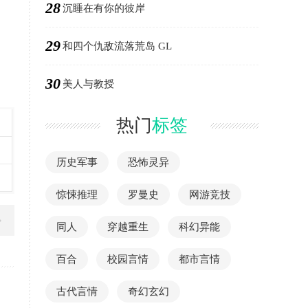
28
沉睡在有你的彼岸
29
和四个仇敌流落荒岛 GL
30
美人与教授
热门
标签
历史军事
恐怖灵异
惊悚推理
罗曼史
网游竞技
同人
穿越重生
科幻异能
百合
校园言情
都市言情
古代言情
奇幻玄幻