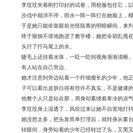
李玟玟夹着刚打印好的试卷，用校服包住它，
步伐中颠沛不停，雨水一阵一阵打在她脸上，
于是她只能依靠眼前光怪陆离的明暗瞬间，来
终于狼狈不堪地跑进了教学楼，她把伞胡乱甩
头拧了拧马尾上的水。
睫毛上还挂着水珠，一眨一眨间视角渐渐清晰
有人站在自己旁边。
她才注意到旁边站着一个纤细瘦长的少年，他
子可以看出皮肤白得有些许不真实，不是健康
他整个人只是站在那，周身却紊绕着寒冷的凉
李玟玟身上湿透了，风吹过来让她不自觉地打
她没想太多，把头发简单打理后，就转身从窗
转眼间，身旁站着的少年已经转过了头，又黑