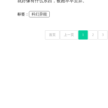
就好像有什么东西，被她早早丢弃。
标签：
科幻异能
首页
上一页
1
2
3