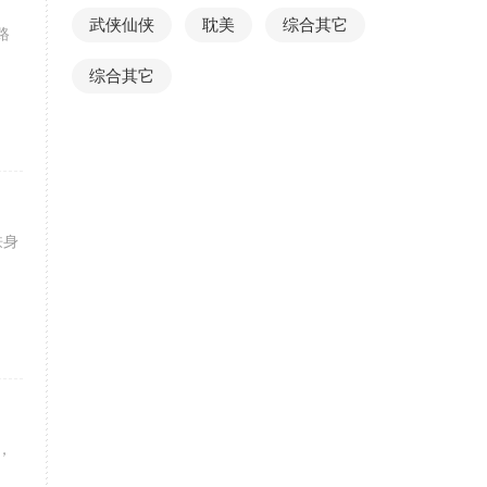
武侠仙侠
耽美
综合其它
路
综合其它
昳身
，