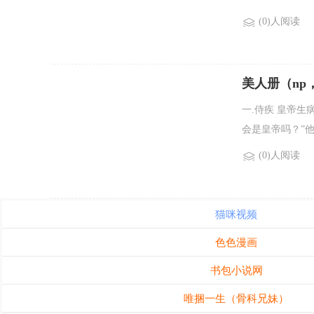
(0)人阅读
美人册（np
一.侍疾 皇帝
会是皇帝吗？”他
(0)人阅读
猫咪视频
色色漫画
书包小说网
唯捆一生（骨科兄妹）