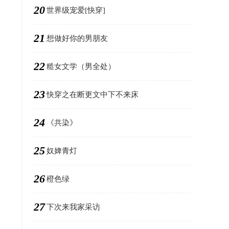
20
世界级宠爱[快穿]
21
想做好你的男朋友
22
糙女文学（男全处）
23
快穿之在断更文中下不来床
24
《共染》
25
奴婢青灯
26
橙色绿
27
下次来我家采访