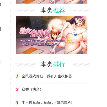
的
本类
推荐
侧
脖
本类
排行
1
全民游戏修仙，我有人生模拟器
2
窃香（快穿）
3
半只橙&nbsp;&nbsp; (姐弟骨科)