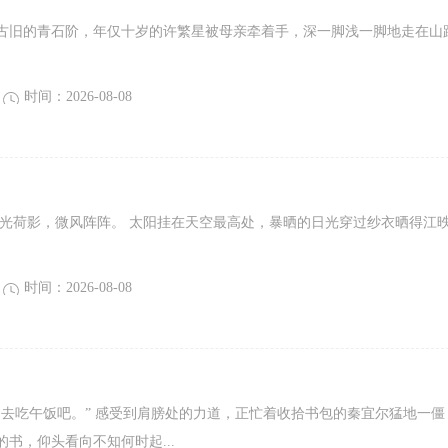
古旧的青石阶，年仅十岁的许繁星被母亲牵着手，深一脚浅一脚地走在山
时间：2026-08-08
湖光荷影，微风阵阵。 太阳挂在天空最高处，暴晒的日光穿过纱衣晒得江
时间：2026-08-08
起去吃午饭吧。” 感受到肩膀处的力道，正忙着收拾书包的秦宜尔猛地一僵
书，仰头看向不知何时起...