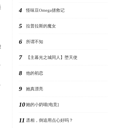
美
4
怪味豆Omega拯救记
5
拉普拉斯的魔女
6
所谓不知
朦
7
【主暮光之城同人】堕天使
了
8
他的初恋
了
9
她真漂亮
10
她的小奶喵[电竞]
11
丞相，倒追用点心好吗？