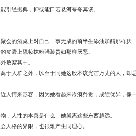
或能引经据典，抑或能口若悬河夸夸其谈。
在聚会的酒桌上对自己一事无成的前半生添油加醋那样厌
老的皮囊上舔妆抹粉强装贵妇那样厌恶。
其外败絮其中。
游离于人群之外，以至于同她这般本该光芒万丈的人，却
不近人情来形容，因为她看起来冷漠矜贵，成绩优异，像
怪物，人性的本善是什么，她就离这些东西越远。
社会人格的界限，也很难产生同理心。