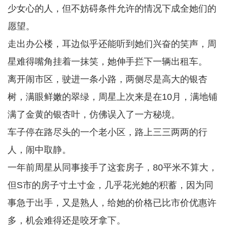
少女心的人，但不妨碍条件允许的情况下成全她们的
愿望。
走出办公楼，耳边似乎还能听到她们兴奋的笑声，周
星难得嘴角挂着一抹笑，她伸手拦下一辆出租车。
离开闹市区，驶进一条小路，两侧尽是高大的银杏
树，满眼鲜嫩的翠绿，周星上次来是在10月，满地铺
满了金黄的银杏叶，仿佛误入了一方秘境。
车子停在路尽头的一个老小区，路上三三两两的行
人，闹中取静。
一年前周星从同事接手了这套房子，80平米不算大，
但S市的房子寸土寸金，几乎花光她的积蓄，因为同
事急于出手，又是熟人，给她的价格已比市价优惠许
多，机会难得还是咬牙拿下。