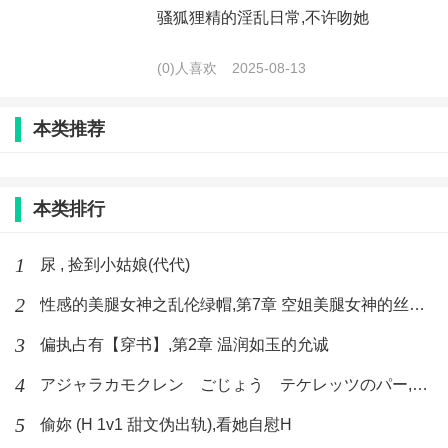
骚狐狸精的淫乱日常,不许吻她
(0)人喜欢
2025-08-13
本类推荐
本类排行
1
尿 , 捡到小姑娘(代代)
2
性感的美腿女神之乱伦绿帽,第7章 空姐美腿女神的丝袜足交
3
偏执占有【穿书】,第2章 温润如玉的允诚
4
アジャラカモクレン ごじょう テケレッツのパー,【No. 42 Rube Goldberg Machine】十四
5
偷妳 (H 1v1 甜文伪出轨),看她自慰H