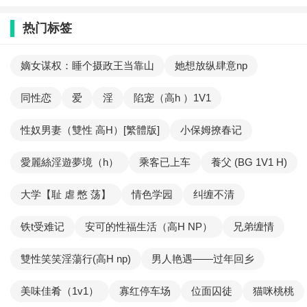
热门标签
嫡女谋权：睡个摄政王当靠山
她想放纵肆意np
同性恋
爱
淫
陷宠（高h ）1V1
性奴男妻（雙性 高H）[繁體版]
小保姆撩春记
愛麗絲淫遊夢境（h）
乘客已上车
養父 (BG 1V1 H)
大学【耻 虐 憋 荡】
情色学园
纠缠不清
铁t受难记
安可的性福生活（高H NP）
兄弟缠情
雙性笑笑淫蕩行(高H np)
男人艳遇——过年回乡
美味佳肴（1v1）
寡红停车场
位面囚徒
猫咪桃桃