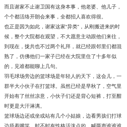
而且谢家不止谢卫国有这身本事，他老婆、他儿子，
个个都活络开朗会来事，全都招人喜欢得很。
也正是因为如此，谢家这家“异类”，从刚搬进来的时
候，整个大院都在观望，不大愿意主动跟他们来往，
到现在，拢共也不过两个礼拜，就已经跟邻里们都混
熟了，仿佛他们一家子已经在大院里住了十多年似
的，见谁都能聊上几句。
羽毛球场旁边的篮球场是年轻人的天下，这会儿，一
群半大小伙子在打篮球。虽然已经是早秋了，空气里
开始有了丝丝凉意，小伙子们还是背心短裤，打至酣
时更是大汗淋漓。
篮球场边还或坐或站有几个小姑娘，边看男孩们打球
边捂着嘴笑，时不时有性格活泼点的，喊两声谁谁谁