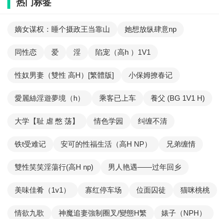
热门标签
嫡女谋权：睡个摄政王当靠山
她想放纵肆意np
同性恋
爱
淫
陷宠（高h ）1V1
性奴男妻（雙性 高H）[繁體版]
小保姆撩春记
愛麗絲淫遊夢境（h）
乘客已上车
養父 (BG 1V1 H)
大学【耻 虐 憋 荡】
情色学园
纠缠不清
铁t受难记
安可的性福生活（高H NP）
兄弟缠情
雙性笑笑淫蕩行(高H np)
男人艳遇——过年回乡
美味佳肴（1v1）
寡红停车场
位面囚徒
猫咪桃桃
情欲九歌
神魔追妻強制圈叉/變態H繁
婊子（NPH）