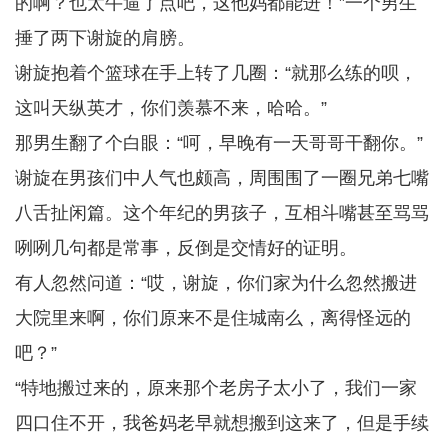
的啊？也太牛逼了点吧，这他妈都能进！”一个男生
捶了两下谢旋的肩膀。
谢旋抱着个篮球在手上转了几圈：“就那么练的呗，
这叫天纵英才，你们羡慕不来，哈哈。”
那男生翻了个白眼：“呵，早晚有一天哥哥干翻你。”
谢旋在男孩们中人气也颇高，周围围了一圈兄弟七嘴
八舌扯闲篇。这个年纪的男孩子，互相斗嘴甚至骂骂
咧咧几句都是常事，反倒是交情好的证明。
有人忽然问道：“哎，谢旋，你们家为什么忽然搬进
大院里来啊，你们原来不是住城南么，离得怪远的
吧？”
“特地搬过来的，原来那个老房子太小了，我们一家
四口住不开，我爸妈老早就想搬到这来了，但是手续