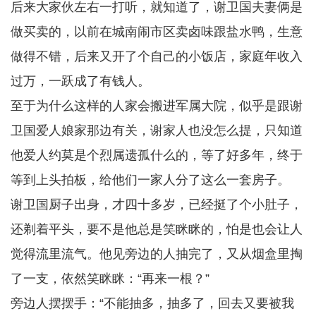
后来大家伙左右一打听，就知道了，谢卫国夫妻俩是
做买卖的，以前在城南闹市区卖卤味跟盐水鸭，生意
做得不错，后来又开了个自己的小饭店，家庭年收入
过万，一跃成了有钱人。
至于为什么这样的人家会搬进军属大院，似乎是跟谢
卫国爱人娘家那边有关，谢家人也没怎么提，只知道
他爱人约莫是个烈属遗孤什么的，等了好多年，终于
等到上头拍板，给他们一家人分了这么一套房子。
谢卫国厨子出身，才四十多岁，已经挺了个小肚子，
还剃着平头，要不是他总是笑眯眯的，怕是也会让人
觉得流里流气。他见旁边的人抽完了，又从烟盒里掏
了一支，依然笑眯眯：“再来一根？”
旁边人摆摆手：“不能抽多，抽多了，回去又要被我