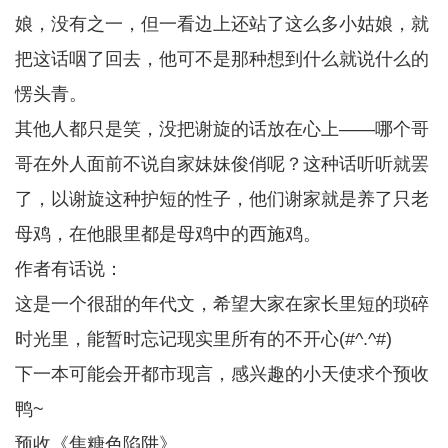
娘，没有之一，但一看边上还站了这么多小姑娘，就
把这话咽了回去，他可不是那种想到什么就说什么的
愣头青。
其他人都只是笑，没把谢旋的话放在心上——哪个哥
哥在外人面前不说自家妹妹俊俏呢？这种话听听就罢
了，以谢旋这种护短的性子，他们谢家就是养了只老
母鸡，在他眼里都是母鸡中的西施鸡。
作者有话说：
这是一个很甜的年代文，希望大家在家长里短的琐碎
时光里，能暂时忘记现实里所有的不开心(#^.^#)
下一本可能会开都市现言，感兴趣的小天使求个预收
鸭~
预收《焦糖色陷阱》