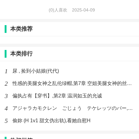
(0)人喜欢
2025-04-09
本类推荐
本类排行
1
尿 , 捡到小姑娘(代代)
2
性感的美腿女神之乱伦绿帽,第7章 空姐美腿女神的丝袜足交
3
偏执占有【穿书】,第2章 温润如玉的允诚
4
アジャラカモクレン ごじょう テケレッツのパー,【No. 42 Rube Goldberg Machine】十四
5
偷妳 (H 1v1 甜文伪出轨),看她自慰H