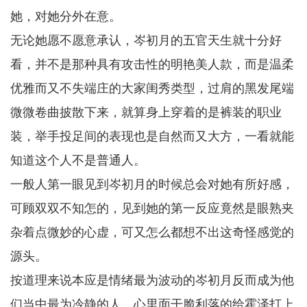
她，对她分外在意。
无论她愿不愿意承认，岑初月的五官天生就十分好
看，并不是那种具有攻击性的明艳美人款，而是温柔
优雅而又不失端庄的大家闺秀类型，过肩的黑发尾端
微微卷曲披散下来，就算身上穿着的是裤装的职业
装，举手投足间的表现也是自然而又大方，一看就能
知道这个人不是普通人。
一般人第一眼见到岑初月的时候总会对她有所好感，
可顾双双不知怎的，见到她的第一反应竟然是眼熟夹
杂着点微妙的心虚，可又怎么都想不出这奇怪感觉的
源头。
按道理来说本应是情绪最为波动的岑初月反而成为他
们当中最为冷静的人，心里面干脆利落的给霍泽打上