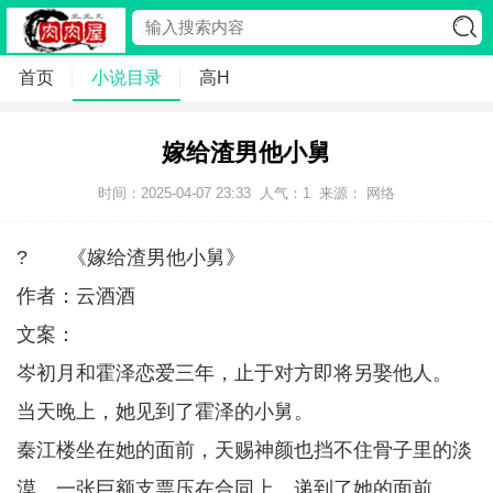
首页
小说目录
高H
嫁给渣男他小舅
时间：2025-04-07 23:33
人气：
1
来源： 网络
? 《嫁给渣男他小舅》
作者：云酒酒
文案：
岑初月和霍泽恋爱三年，止于对方即将另娶他人。
当天晚上，她见到了霍泽的小舅。
秦江楼坐在她的面前，天赐神颜也挡不住骨子里的淡
漠，一张巨额支票压在合同上，递到了她的面前。