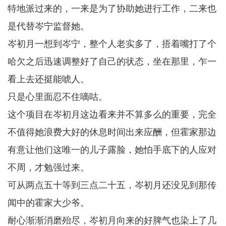
特地派过来的，一来是为了协助她进行工作，二来也
是代替岑宁监督她。
岑初月一想到岑宁，整个人老实多了，捂着嘴打了个
哈欠之后迅速调整好了自己的状态，坐在那里，乍一
看上去还挺能唬人。
只是心里面忍不住嘀咕。
这个项目在岑初月这边看来并不算多么的重要，完全
不值得她浪费大好的休息时间出来应酬，但霍家那边
有意让他们这唯一的儿子露脸，她怕手底下的人应对
不周，才勉强过来。
可从两点五十等到三点二十五，岑初月还没见到那传
闻中的霍家大少爷。
耐心渐渐消磨殆尽，岑初月向来的好脾气也染上了几