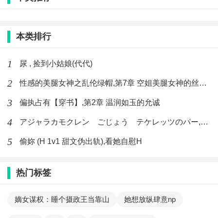
本类排行
1
尿 , 捡到小姑娘(代代)
2
性感的美腿女神之乱伦绿帽,第7章 空姐美腿女神的丝袜足交
3
偏执占有【穿书】,第2章 温润如玉的允诚
4
アジャラカモクレン ごじょう テケレッツのパー,【No. 42 Rube Goldberg Machine】十四
5
偷妳 (H 1v1 甜文伪出轨),看她自慰H
热门标签
嫡女谋权：睡个摄政王当靠山
她想放纵肆意np