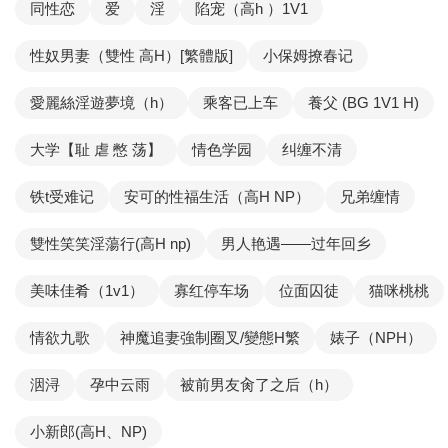
同性恋
爱
淫
陷宠（高h ）1V1
性奴男妻（雙性 高H）[繁體版]
小保姆撩春记
愛麗絲淫遊夢境（h）
乘客已上车
養父 (BG 1V1 H)
大学【耻 虐 憋 荡】
情色学园
纠缠不清
铁t受难记
安可的性福生活（高H NP）
兄弟缠情
雙性笑笑淫蕩行(高H np)
男人艳遇——过年回乡
美味佳肴（1v1）
寡红停车场
位面囚徒
猫咪桃桃
情欲九歌
神魔追妻強制圈叉/變態H繁
婊子（NPH）
洇浔
孕中云雨
被前男友肏了之后（h）
小新郎(高H、NP)