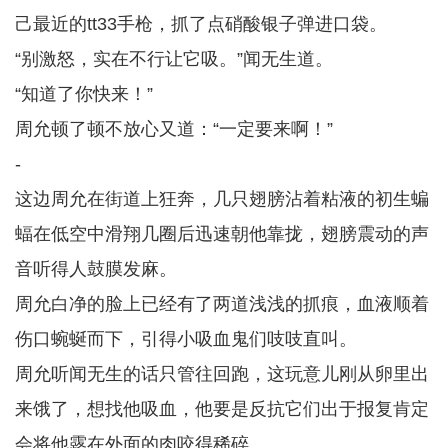
己最近的tt33手枪，抓了点硝酸银子弹进口袋。
“别激怒，实在不行让它吸。”闻无生道。
“知道了你快来！”
周允顿了顿不放心又道：“一定要来啊！”
-
这边周允在街道上狂奔，几只翅膀沾着粘液的初生蝙
蝠在低空中滑翔几圈后迅速朝他靠拢，翅膀震动的声
音听得人鼓膜发麻。
周允白净的脸上已经有了两道浅浅的抓痕，血液顺着
伤口蜿蜒而下，引得小吸血鬼们吱吱直叫。
周允听闻无生的话只管往回跑，这玩意儿刚从卵里出
来饿了，想找他吸血，他要是反抗它们出于报复肯定
会将他露在外面的肉咬得稀碎。