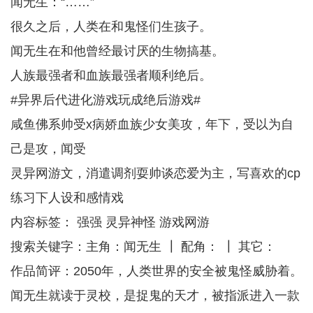
闻无生：“……”
很久之后，人类在和鬼怪们生孩子。
闻无生在和他曾经最讨厌的生物搞基。
人族最强者和血族最强者顺利绝后。
#异界后代进化游戏玩成绝后游戏#
咸鱼佛系帅受x病娇血族少女美攻，年下，受以为自
己是攻，闻受
灵异网游文，消遣调剂耍帅谈恋爱为主，写喜欢的cp
练习下人设和感情戏
内容标签： 强强 灵异神怪 游戏网游
搜索关键字：主角：闻无生 ┃ 配角： ┃ 其它：
作品简评：2050年，人类世界的安全被鬼怪威胁着。
闻无生就读于灵校，是捉鬼的天才，被指派进入一款