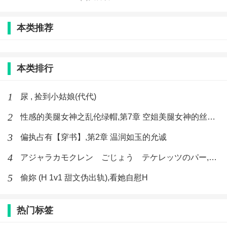
本类推荐
本类排行
1
尿 , 捡到小姑娘(代代)
2
性感的美腿女神之乱伦绿帽,第7章 空姐美腿女神的丝袜足交
3
偏执占有【穿书】,第2章 温润如玉的允诚
4
アジャラカモクレン ごじょう テケレッツのパー,【No. 42 Rube Goldberg Machine】十四
5
偷妳 (H 1v1 甜文伪出轨),看她自慰H
热门标签