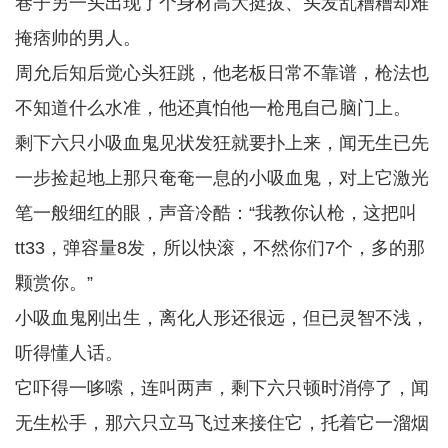
巷子另一头出现了个身材高大挺拔、头发乱糟糟却难
掩痞帅的男人。
周允后知后觉心头狂跳，他老板日常不靠谱，枪法也
不知道什么水准，他还真怕他一枪甩自己脑门上。
剩下六只小吸血鬼见状发狂就要扑上来，闻无生已先
一步捡起地上那只奄奄一息的小吸血鬼，对上它激光
笔一般细红的眼，声音冷酷：“我教你认枪，这把叫
tt33，弹容量8发，所以快滚，不然你们7个，多的那
颗赏你。”
小吸血鬼刚出生，离化人形还很远，但已灵智不浅，
听得懂人话。
它吓得一哆嗦，连叫两声，剩下六只顿时消停了，闻
无生松手，那六只立马飞过来接住它，托着它一溜烟