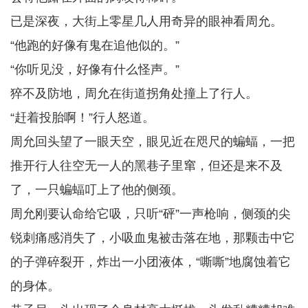
已是深夜，大街上零星几人用奇异的眼神看周允。
“他跑的好像有鬼在追他似的。”
“你听见没，好像有什么怪声。”
猝不及防地，周允在街道拐角处撞上了行人。
“赶着投胎啊！”行人怒道。
周允回头望了一眼天空，眼见近在咫尺的蝙蝠，一把
推开行人往空无一人的黑巷子里窜，但还是来不及
了，一只蝙蝠叮上了他的侧颈。
周允刚要认命给它吸，只听“砰”一声枪响，侧颈的尖
锐刺痛感消失了，小吸血鬼被击落在地，那颗击中它
的子弹碎裂开，炸出一小团液体，“嘶嘶”地腐蚀着它
的身体。