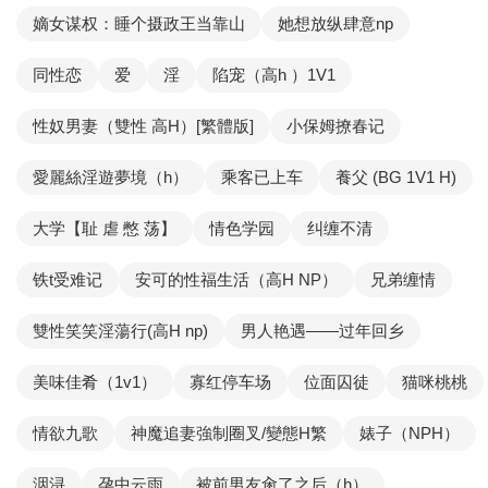
嫡女谋权：睡个摄政王当靠山
她想放纵肆意np
同性恋
爱
淫
陷宠（高h ）1V1
性奴男妻（雙性 高H）[繁體版]
小保姆撩春记
愛麗絲淫遊夢境（h）
乘客已上车
養父 (BG 1V1 H)
大学【耻 虐 憋 荡】
情色学园
纠缠不清
铁t受难记
安可的性福生活（高H NP）
兄弟缠情
雙性笑笑淫蕩行(高H np)
男人艳遇——过年回乡
美味佳肴（1v1）
寡红停车场
位面囚徒
猫咪桃桃
情欲九歌
神魔追妻強制圈叉/變態H繁
婊子（NPH）
洇浔
孕中云雨
被前男友肏了之后（h）