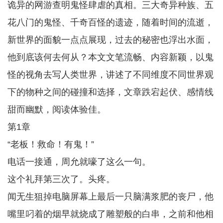
诡异的网游查明鬼怪肆虐的真相。三大奇异种族、五
花八门的鬼怪、千奇百怪的遗迹，随着时间的流逝，
新世界的面貌一点点展现，过去的秘密也浮出水面，
他到底该何去何从？本文文笔流畅、内容新颖，以鬼
怪的视角去写人类世界，讲述了不同维度不同世界观
下的物种之间的碰撞和选择，文章跌宕起伏、感情线
甜而幽默，阅读体验佳。
第1章
“老板！救命！有鬼！”
电话一接通，周允就嚎了这么一句。
这个礼拜第三次了。头疼。
闻无生狙掉电脑屏幕上最后一只脑满浆肥的丧尸，他
嘴里叼着的烟早就烧成了雕塑般的白串，之前和他相