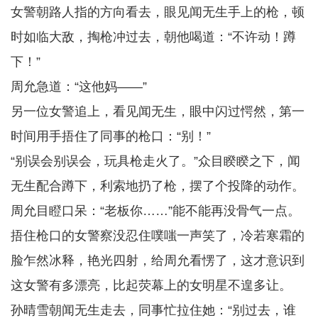
女警朝路人指的方向看去，眼见闻无生手上的枪，顿
时如临大敌，掏枪冲过去，朝他喝道：“不许动！蹲
下！”
周允急道：“这他妈——”
另一位女警追上，看见闻无生，眼中闪过愕然，第一
时间用手捂住了同事的枪口：“别！”
“别误会别误会，玩具枪走火了。”众目睽睽之下，闻
无生配合蹲下，利索地扔了枪，摆了个投降的动作。
周允目瞪口呆：“老板你……”能不能再没骨气一点。
捂住枪口的女警察没忍住噗嗤一声笑了，冷若寒霜的
脸乍然冰释，艳光四射，给周允看愣了，这才意识到
这女警有多漂亮，比起荧幕上的女明星不遑多让。
孙晴雪朝闻无生走去，同事忙拉住她：“别过去，谁