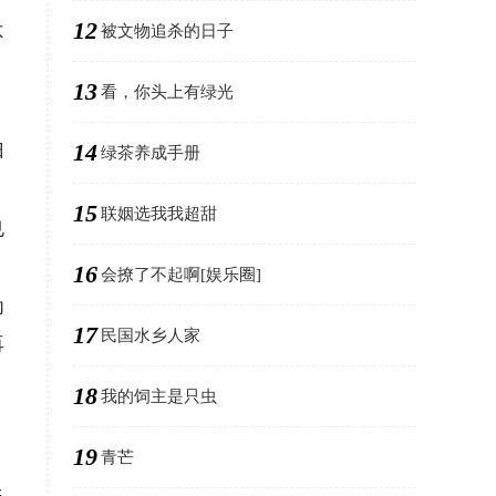
12
被文物追杀的日子
不
13
看，你头上有绿光
14
归
绿茶养成手册
15
联姻选我我超甜
也
。
16
会撩了不起啊[娱乐圈]
为
17
民国水乡人家
再
18
我的饲主是只虫
19
青芒