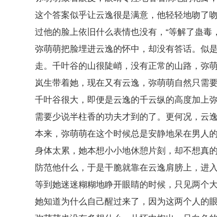
这个答案似乎让云逸很是满意，他轻轻地吻了
过他的脸上依旧什么表情也没有，“等解了蛊毒
弥萌萌把脸埋进云逸的怀中，却没有答话。似
走。千叶谷的山很陡峭，没有正常的山路，弥
岚生带着她，现在又有云逸，弥萌萌自然只需
千叶谷很大，即便是云逸的千云纵的高度加上
需要少说半柱香的功夫才到的了。更何况，云
本来，弥萌萌在这个时候总是安静地呆在男人
身体太累，她本想小小地休憩片刻，却不想真
防范他什么，于是干脆就靠在云逸肩膀上，进
等到她迷迷糊糊地睁开眼睛的时候，只见两个大
她知道为什么自己醒过来了，因为这两个人的