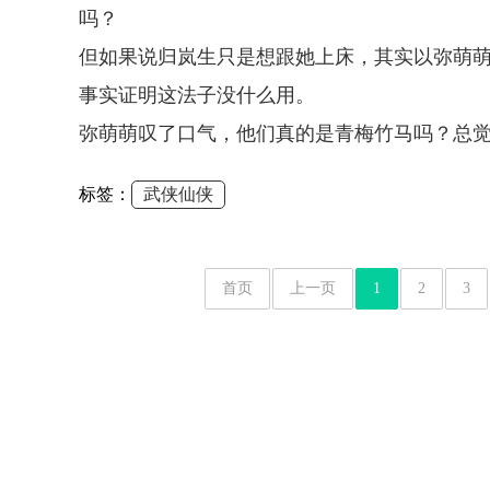
吗？
但如果说归岚生只是想跟她上床，其实以弥萌
事实证明这法子没什么用。
弥萌萌叹了口气，他们真的是青梅竹马吗？总
标签：
武侠仙侠
首页
上一页
1
2
3