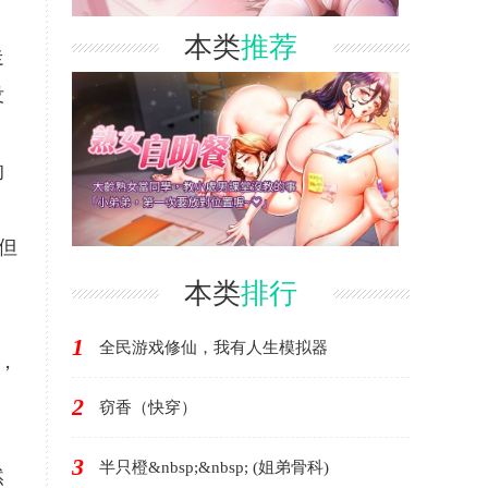
本类
推荐
走
没
的
但
本类
排行
1
全民游戏修仙，我有人生模拟器
，
，
2
窃香（快穿）
3
半只橙&nbsp;&nbsp; (姐弟骨科)
然