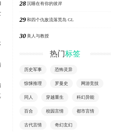
28
怕
沉睡在有你的彼岸
女
29
和四个仇敌流落荒岛 GL
，
30
美人与教授
不
热门
标签
情
历史军事
恐怖灵异
惊悚推理
罗曼史
网游竞技
情
真
同人
穿越重生
科幻异能
百合
校园言情
都市言情
古代言情
奇幻玄幻