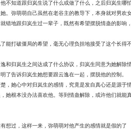
，他不知道跟归岚生说了什么或做了什么，之后归岚生哪
过她。弥萌萌自己虽然在老谷主的教导下，本身就对男欢
错就错地跟归岚生过一辈子，既然有希望摆脱情蛊的影响
见了能打破僵局的希望，毫无心理负担地接受了这个长得
云逸和归岚生之间达成了什么协议，归岚生同意为她解除
摆明了告诉归岚生她想要跟云逸在一起，摆脱他的控制。
清楚，她心中对归岚生的感情，究竟是发自真心还是源于
蛊，她根本没办法喜欢他。等到情蛊解除，或许他们就能
没有想过，这样一来，弥萌萌对他产生的感情就是假的了