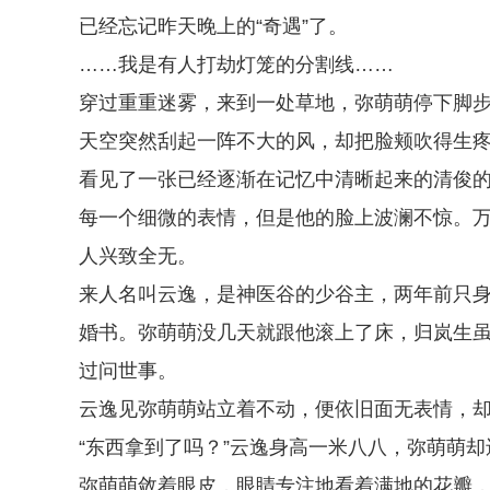
已经忘记昨天晚上的“奇遇”了。
……我是有人打劫灯笼的分割线……
穿过重重迷雾，来到一处草地，弥萌萌停下脚
天空突然刮起一阵不大的风，却把脸颊吹得生
看见了一张已经逐渐在记忆中清晰起来的清俊
每一个细微的表情，但是他的脸上波澜不惊。
人兴致全无。
来人名叫云逸，是神医谷的少谷主，两年前只
婚书。弥萌萌没几天就跟他滚上了床，归岚生
过问世事。
云逸见弥萌萌站立着不动，便依旧面无表情，
“东西拿到了吗？”云逸身高一米八八，弥萌萌
弥萌萌敛着眼皮，眼睛专注地看着满地的花瓣，