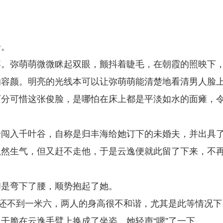
步。
疼。弥萌萌微微眯起双眼，颤抖着睫毛，在朝霞的照映下
的容颜。明亮的光线本可以让弥萌萌能清楚地看清男人脸
万分可惜这张俊脸，是哪怕在床上都是平淡如水的面瘫，
身闯入千叶谷，自称是归丰海给她订下的未婚夫，并出具
虽然生气，但又赶不走他，于是云逸便就此留了下来，不
却是弯下了腰，顺势抱起了她。
却还不到一米六，两人的身高很不和谐，尤其是此等情况下
干脆在云逸手臂上换成了坐姿，她轻声“嗯”了一下。