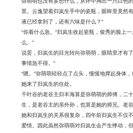
弥萌萌也没有多想什么，从怀中掏出一只白色
里。云逸望着归岚生手中的瓷瓶，眼眸里竟然有
液已经拿到了，还有六味是什么？”
“你着什么急。”归岚生收起瓷瓶，俊秀的脸上
么。”
说罢，归岚生的目光转向弥萌萌，眼睛里才有了
事情急不得。”
“嗯。”弥萌萌轻轻点了点头，慢慢地撑起身体
她来了归岚生的住处。
千叶谷的老谷主归丰海算是弥萌萌的师傅，二
生，是老谷主的亲外孙，也算是她的师兄。老
她和归岚生的关系很复杂，四年前归岚生不仅
爱情。因此虽然弥萌萌对归岚生会产生悸动，