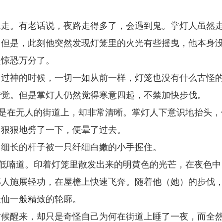
上走。有老话说，夜路走得多了，会遇到鬼。掌灯人虽然
。但是，此刻他突然发现灯笼里的火光有些摇曳，他本身
是惊恐万分了。
回过神的时候，一切一如从前一样，灯笼也没有什么古怪
错觉。但是掌灯人仍然觉得寒意四起，不禁加快步伐。
但是在无人的街道上，却非常清晰。掌灯人下意识地抬头，
刀狠狠地劈了一下，便晕了过去。
，细长的杆子被一只纤细白嫩的小手握住。
人低喃道。印着灯笼里散发出来的明黄色的光芒，在夜色中
那人施展轻功，在屋檐上快速飞奔。随着他（她）的步伐
天仙一般精致的轮廓。
时候醒来，却只是奇怪自己为何在街道上睡了一夜，而全