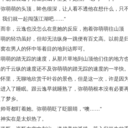
吻弥萌萌的头顶，眸色很深，让人看不透他在想什么，只
，我们就一起闯荡江湖吧……”
是而非，云逸也没怎么在意她的反应，抱着弥萌萌往山顶
萌萌的轻功虽好，但却无法纵身一跳便有百丈高。以前是
要窝在男人的怀中等着目的地到达即可。
弥萌萌的踏无踪的速度，从那片草地到山顶他们住的地方
逸的千云纵的速度还不及弥萌萌的踏无踪的速度的一半快
的怀里，无聊地欣赏千叶谷的景色，但是这一次，许是因
的进入了睡眠。跟云逸早就睡熟了，弥萌萌根本没有必要
入了梦乡。
帅哥都盯着她。弥萌萌眨了眨眼睛，“噢……”
眼神实在是太炽热了。