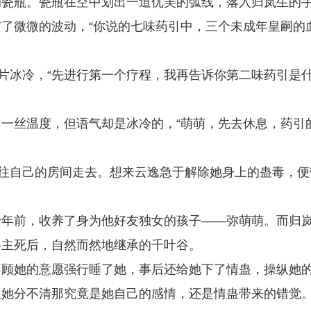
的瓷瓶。瓷瓶在空中划出一道优美的弧线，落入归岚生的
了微微的波动，“你说的七味药引中，三个未成年皇嗣的
一片冰冷，“先进行第一个疗程，我再告诉你第二味药引是
一丝温度，但语气却是冰冷的，“萌萌，先去休息，药引
，往自己的房间走去。想来云逸急于解除她身上的蛊毒，便
十年前，收养了身为他好友独女的孩子——弥萌萌。而归
谷主死后，自然而然地继承的千叶谷。
不顾她的意愿强行睡了她，事后还给她下了情蛊，操纵她
但她分不清那究竟是她自己的感情，还是情蛊带来的错觉