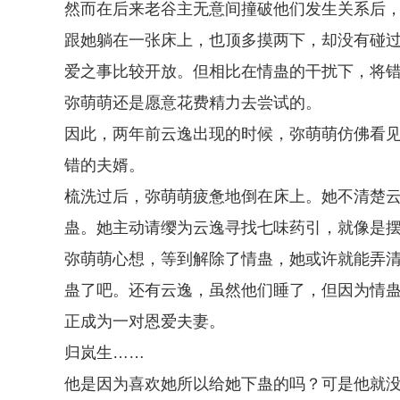
然而在后来老谷主无意间撞破他们发生关系后
跟她躺在一张床上，也顶多摸两下，却没有碰
爱之事比较开放。但相比在情蛊的干扰下，将
弥萌萌还是愿意花费精力去尝试的。
因此，两年前云逸出现的时候，弥萌萌仿佛看
错的夫婿。
梳洗过后，弥萌萌疲惫地倒在床上。她不清楚
蛊。她主动请缨为云逸寻找七味药引，就像是
弥萌萌心想，等到解除了情蛊，她或许就能弄
蛊了吧。还有云逸，虽然他们睡了，但因为情
正成为一对恩爱夫妻。
归岚生……
他是因为喜欢她所以给她下蛊的吗？可是他就