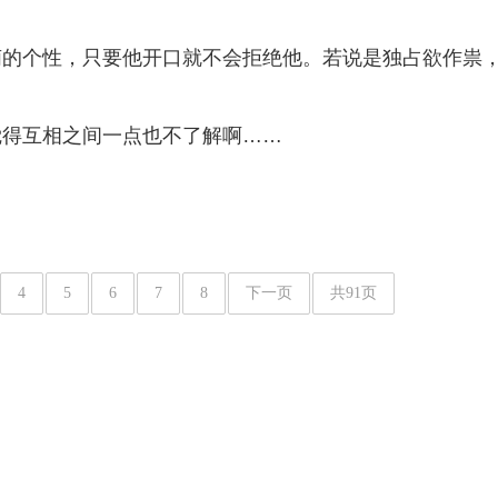
萌的个性，只要他开口就不会拒绝他。若说是独占欲作祟
觉得互相之间一点也不了解啊……
4
5
6
7
8
下一页
共91页