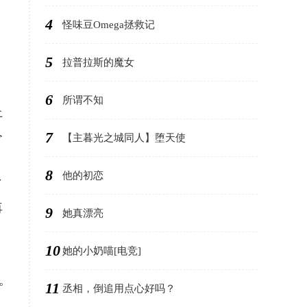
4
怪味豆Omega拯救记
5
拉普拉斯的魔女
，
6
所谓不知
上
7
令
【主暮光之城同人】堕天使
8
他的初恋
了
再
9
她真漂亮
10
她的小奶喵[电竞]
。
11
丞相，倒追用点心好吗？