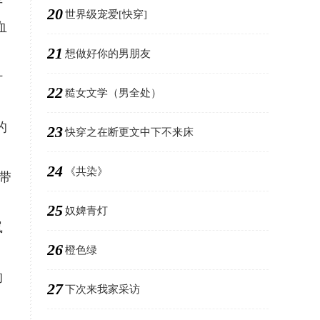
手
20
世界级宠爱[快穿]
血
21
想做好你的男朋友
什
22
糙女文学（男全处）
的
23
快穿之在断更文中下不来床
24
《共染》
带
25
奴婢青灯
岚
26
橙色绿
的
27
下次来我家采访
。