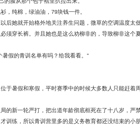
自己的脸从那个包子褶里扒拉出来。
衫，纯棉，绿油油，79块钱一件。
班以后她就开始格外地关注养生问题，微草的空调温度太
以必须穿长裤。并且她也是这么劝柳非的，导致柳非这个
个暑假的青训名单有吗？给我看看。”
遍位于暑假和寒假，平时赛季中的时候大多数人只能赶着
总局的新一轮严打，把出道年龄彻底框死在了十八岁，严
了才训练，所以青训营里多的是义务教育都还没结束的小