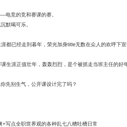
——电竞的竞和赛课的赛。
地沉默喝可乐。
涯都已经走到暮年，荣光加身title无数在众人的欢呼下宣
赛课生涯正值壮年，轰轰烈烈，是个被抓走当班主任的好
说你先别生气，公开课设计完了吗？
爽爽+写点全职世界观的各种乱七八糟吐槽日常