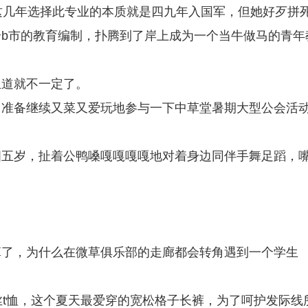
这几年选择此专业的本质就是四九年入国军，但她好歹拼
b市的教育编制，扑腾到了岸上成为一个当牛做马的青年
生道就不一定了。
，准备继续又菜又爱玩地参与一下中草堂暑期大型公会活
四五岁，扯着公鸭嗓嘎嘎嘎嘎地对着身边同伴手舞足蹈，
算了，为什么在微草俱乐部的走廊都会转角遇到一个学生
丝t恤，这个夏天最爱穿的宽松格子长裤，为了呵护发际线