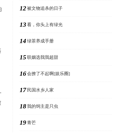
12
被文物追杀的日子
的
13
看，你头上有绿光
14
绿茶养成手册
裹
15
联姻选我我超甜
。
16
会撩了不起啊[娱乐圈]
17
民国水乡人家
—
皱
18
我的饲主是只虫
19
青芒