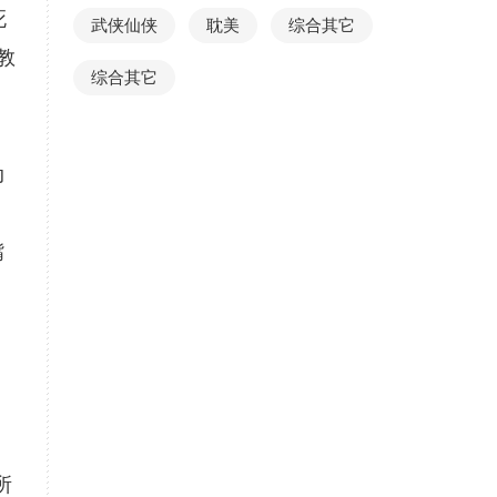
死
武侠仙侠
耽美
综合其它
教
综合其它
动
嘴
所