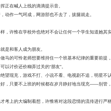
指挥正在喊人上线的滴滴提示音。
带，动作一气呵成，网游部也不去了，拔腿就走。
一样，许惟在学校外也绝对不会让任何一个学生知道她其
的就是和客人成为朋友。
牛做马的可怜老师想要维持住一个班基本纪律的重要前提
可以讨价还价糊弄过关的“朋友”。
的绝望现充，游戏不打、小说不看、电视剧不追，明星不
爱好，只要不上班的时候都在岁月静好地当现充——别管
易才考上的大编制着想，许惟将对这段恋情的流传进行严