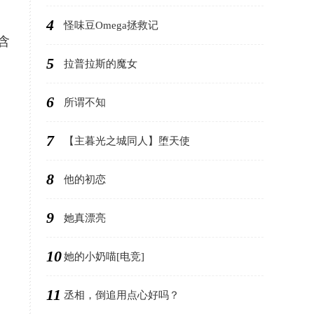
4
怪味豆Omega拯救记
含
5
拉普拉斯的魔女
6
所谓不知
7
【主暮光之城同人】堕天使
8
他的初恋
9
她真漂亮
10
她的小奶喵[电竞]
11
丞相，倒追用点心好吗？