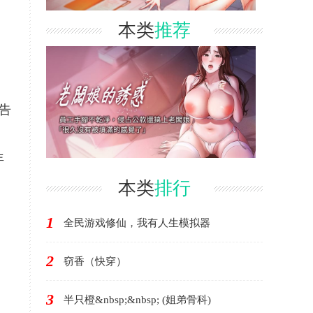
本类
推荐
告
年
本类
排行
1
全民游戏修仙，我有人生模拟器
2
窃香（快穿）
3
半只橙&nbsp;&nbsp; (姐弟骨科)