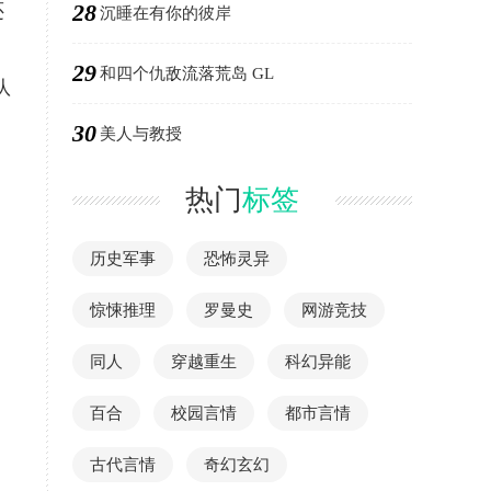
28
还
沉睡在有你的彼岸
29
和四个仇敌流落荒岛 GL
队
30
美人与教授
热门
标签
历史军事
恐怖灵异
惊悚推理
罗曼史
网游竞技
同人
穿越重生
科幻异能
百合
校园言情
都市言情
古代言情
奇幻玄幻