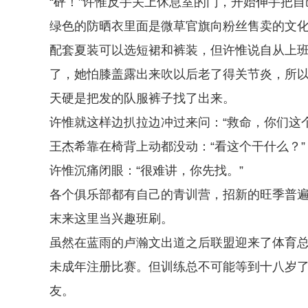
“砰！”许惟反手关上休息室的门，开始伸手把
绿色的防晒衣里面是微草官旗向粉丝售卖的文化
配套夏装可以选短裙和裤装，但许惟说自从上
了，她怕膝盖露出来吹以后老了得关节炎，所
天硬是把发的队服裤子找了出来。
许惟就这样边扒拉边冲过来问：“救命，你们这
王杰希靠在椅背上动都没动：“看这个干什么？”
许惟沉痛闭眼：“很难讲，你先找。”
各个俱乐部都有自己的青训营，招新的旺季普
末来这里当兴趣班刷。
虽然在蓝雨的卢瀚文出道之后联盟迎来了体育
未成年注册比赛。但训练总不可能等到十八岁
友。