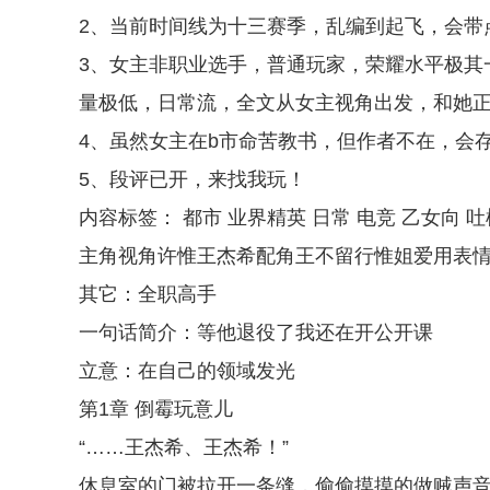
2、当前时间线为十三赛季，乱编到起飞，会带
3、女主非职业选手，普通玩家，荣耀水平极其
量极低，日常流，全文从女主视角出发，和她
4、虽然女主在b市命苦教书，但作者不在，会
5、段评已开，来找我玩！
内容标签： 都市 业界精英 日常 电竞 乙女向 
主角视角许惟王杰希配角王不留行惟姐爱用表
其它：全职高手
一句话简介：等他退役了我还在开公开课
立意：在自己的领域发光
第1章 倒霉玩意儿
“……王杰希、王杰希！”
休息室的门被拉开一条缝，偷偷摸摸的做贼声