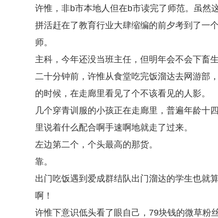
许惟，非b市本地人但在b市读完了师范。虽然
拼活赶在了教育行业大肆缩编的前夕考到了一个
师。
主科，今年还没当班主任，但明年会不会下畜
二十分钟前，许惟从食堂吃完饭溜达去网游部
的时候，在走廊里看见了个不该看见的人影。
几个穿青训服的小孩正在走廊里，普遍年龄十
里说着什么配合啊手速啊地就走了过来。
左边第二个，个头最高的那货。
靠。
出门吃饭遇到爱成群结队出门溜达的学生也就
啊！
许惟下意识低头看了眼自己，79块钱的微草粉