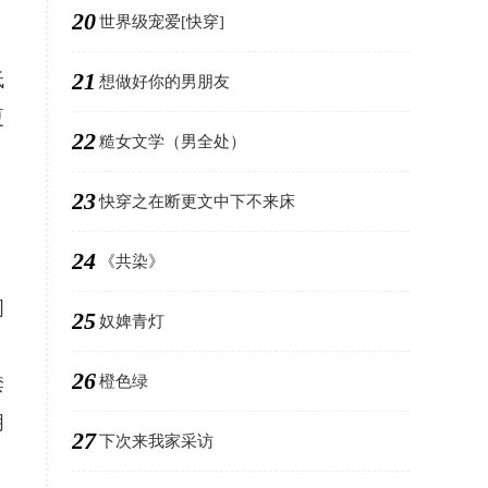
20
世界级宠爱[快穿]
21
低
想做好你的男朋友
夏
22
糙女文学（男全处）
23
快穿之在断更文中下不来床
24
《共染》
周
25
奴婢青灯
26
橙色绿
禁
朋
27
下次来我家采访