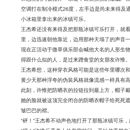
空调打在制冷模式26度，左手边是尚未来得及
小冰箱里拿出来的冰镇可乐。
王杰希还没有来得及把那瓶冰镇可乐打开，就
里，边迅速朝他靠近，边用那种天塌了的声音
现在正活动于微草俱乐部会喊他大名的人形生
得跟什么似的人，是过来蹭食堂的女朋友许惟
王杰希想，这种穿衣风格可能是这些年里哪次
黄少天那种浮夸的伪装风格就像流感一样具有
此刻，许惟把防晒衣的拉链拉到最上方，帽子
她的脸就被这顶完全闭合的防晒衣帽子给死死
皱巴巴的褶。
“砰！”王杰希不动声色地打开了那瓶冰镇可乐，