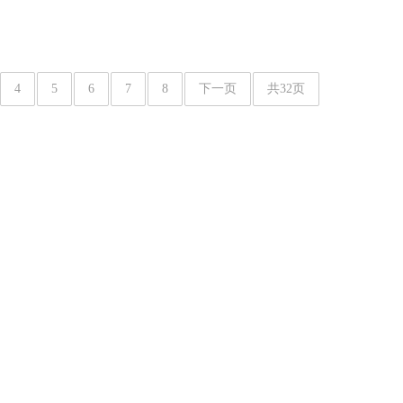
4
5
6
7
8
下一页
共32页