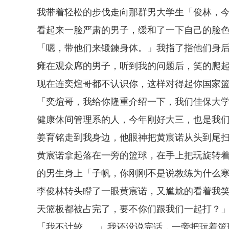
我带着轻松的步伐走向那群男大学生「俊林，
看起来一脸严肃的男子，缓和了一下自己的脸
「嗯，带他们来锻鍊身体。」我指了指他们身
瘫在观众席的男子，听到我的问题后，笑的爬
现在连奕煊哥都不认识你，这样对得起你国家
「奕煊哥，我给你隆重介绍一下，我们佳保大
健康休间管理系的人，今年刚好大三，也是我
姜育铭走到我身边，他眼神把黄宸诺从头到尾
黄宸诺拿起落在一旁的篮球，在手上把玩旋转
的男生身上「子帆，你刚刚不是说教练为什么
李俊林转头瞪了一眼黄宸诺，又尴尬的看着我
天篮板都被占完了，要不你们跟我们一起打？
「我不计较......」我还没说完话，一旁把玩