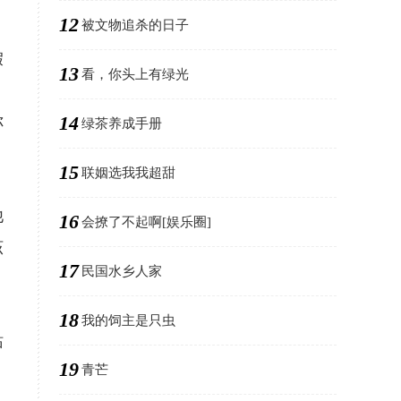
12
被文物追杀的日子
假
13
看，你头上有绿光
14
你
绿茶养成手册
，
15
联姻选我我超甜
他
16
会撩了不起啊[娱乐圈]
该
17
民国水乡人家
18
我的饲主是只虫
站
19
青芒