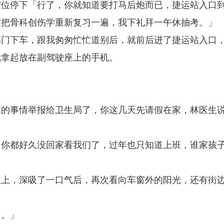
空位停下「行了，你就知道要打马后炮而已，捷运站入口
家把骨科创伤学重新复习一遍，我下礼拜一午休抽考。」
车门下车，跟我匆匆忙忙道别后，就前后进了捷运站入口
我拿起放在副驾驶座上的手机。
木的事情举报给卫生局了，你这几天先请假在家，林医生
，你都好久没回家看我们了，过年也只知道上班，谁家孩
位上，深吸了一口气后，再次看向车窗外的阳光，还有街
了。」