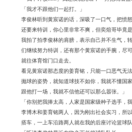
「我才不跟他们一起打。」
李俊林听到黄宸诺的话，深吸了一口气，把愤
还要来特训，你心里非常不爽，但奕煊哥毕竟
我拍了拍李俊林的肩膀，表示自己并不生气，
们继续努力特训，还有那个黄宸诺的手腕，尽
就往体育馆门口走去。
看见黄宸诺那态度的姜育铭，只能一口恶气无
抛球的姿势，就知道球技不如你，我就不懂国
跟他打一场，我就不信他还可以那么嚣张。」
「你别把我捧太高，人家是国家级种子选手，
李博木和姜育铭两人，因为刚出社会实习，所
搭车，一上车沿路两人就在我的后座讨论篮球