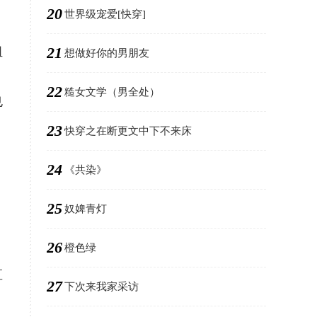
20
世界级宠爱[快穿]
，
21
组
想做好你的男朋友
22
糙女文学（男全处）
也
23
快穿之在断更文中下不来床
，
24
《共染》
25
奴婢青灯
26
橙色绿
直
27
下次来我家采访