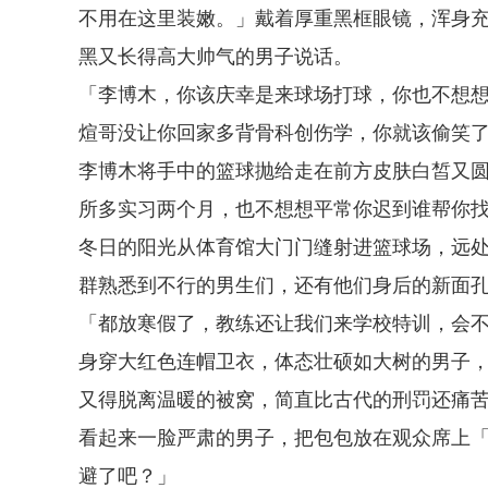
不用在这里装嫩。」戴着厚重黑框眼镜，浑身
黑又长得高大帅气的男子说话。
「李博木，你该庆幸是来球场打球，你也不想
煊哥没让你回家多背骨科创伤学，你就该偷笑
李博木将手中的篮球抛给走在前方皮肤白皙又
所多实习两个月，也不想想平常你迟到谁帮你
冬日的阳光从体育馆大门门缝射进篮球场，远
群熟悉到不行的男生们，还有他们身后的新面
「都放寒假了，教练还让我们来学校特训，会
身穿大红色连帽卫衣，体态壮硕如大树的男子
又得脱离温暖的被窝，简直比古代的刑罚还痛
看起来一脸严肃的男子，把包包放在观众席上
避了吧？」