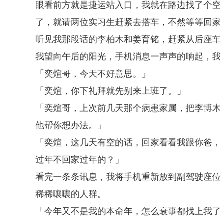
眼看前方就是捷运站入口，我就在路边找了个
了，就请两位实习生赶紧去搭车，不然等等回
听见我那段话的李柏木和姜育铭，赶紧从后座
我望向午后的阳光，手机消息一声声的响起，
「奕煊哥，今天不好意思。」
「奕煊，你下礼拜就先别来上班了。」
「奕煊哥，上次前几天那个病患家属，把李博
他帮你想办法。」
「奕煊，这几天有空的话，回家看看我跟你爸
过年不回家过年的？」
看完一条条讯息，我将手机重新放到副驾驶座
稀稀嚷嚷的人群。
「今年又不是我的本命年，怎么衰事都找上我