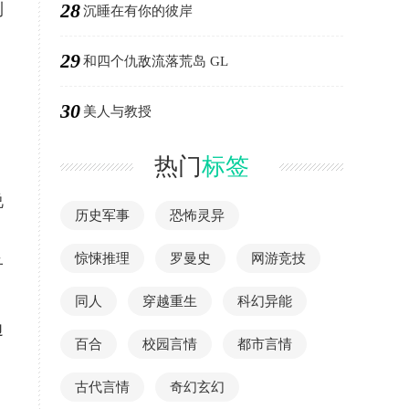
28
到
沉睡在有你的彼岸
29
和四个仇敌流落荒岛 GL
，
30
美人与教授
热门
标签
说
历史军事
恐怖灵异
惊悚推理
罗曼史
网游竞技
子
同人
穿越重生
科幻异能
边
百合
校园言情
都市言情
古代言情
奇幻玄幻