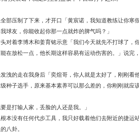
怒全部压制了下来，才开口「黄宸诺，我知道教练让你寒
是我球友，你能收起你那一点就炸的脾气吗？」
转头对着李博木和姜育铭示意「我们今天就先不打球了，
可能在放松一点，他长期这样容易有运动伤害的。」说完
法发洩的走在我身后「奕煊哥，你人就是太好了，刚刚看
家级种子选手，原来基本素养可以那么差的，你刚刚就应
我要是打输人家，丢脸的人还是我。」
以根本没有任何代步工具，我只好载着他们去附近的捷运
队的八卦。