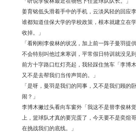
「听说李俊林最近在物色下任篮球队队长。」
姜育铭低头滑着手中的手机，云淡风轻的回应
谁都知道佳保大学的学校政策，根本就建立在
收掉。」
「看刚刚李俊林的状况，加上前一阵子曼羽提
不会特别叫他过来寒训，平常假日特训就没见
前方十字路口红灯亮起，我轻踩住煞车「李博
又不是去帮我们当传声筒的。」
「是呀，曼羽是我们的同事，又不是我们顾的
闹？」
李博木撇过头看向车窗外「我这不是替李俊林
上，篮球队才真的要完蛋了，今天要不是奕煊
在挑战我们的底线。」