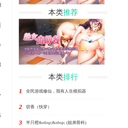
黝
本类
推荐
奕
诊
那
本类
排行
1
全民游戏修仙，我有人生模拟器
冷
2
窃香（快穿）
逃
3
半只橙&nbsp;&nbsp; (姐弟骨科)