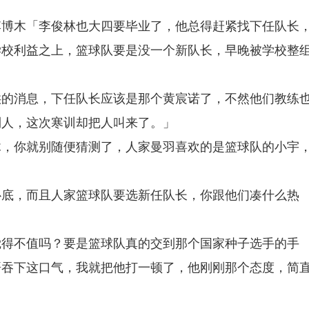
李博木「李俊林也大四要毕业了，他总得赶紧找下任队长
学校利益之上，篮球队要是没一个新队长，早晚被学校整
供的消息，下任队长应该是那个黄宸诺了，不然他们教练
到人，这次寒训却把人叫来了。」
木，你就别随便猜测了，人家曼羽喜欢的是篮球队的小宇
卧底，而且人家篮球队要选新任队长，你跟他们凑什么热
觉得不值吗？要是篮球队真的交到那个国家种子选手的手
哥吞下这口气，我就把他打一顿了，他刚刚那个态度，简