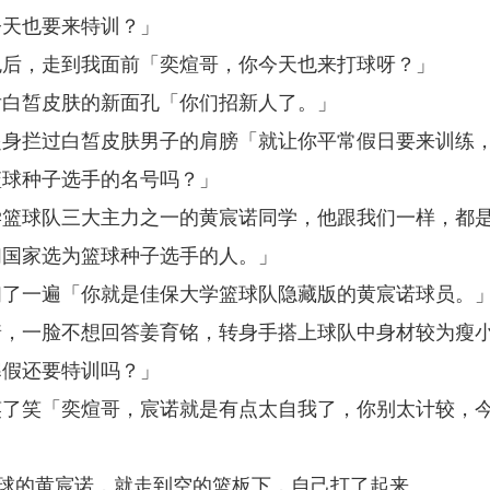
今天也要来特训？」
色后，走到我面前「奕煊哥，你今天也来打球呀？」
后白皙皮肤的新面孔「你们招新人了。」
起身拦过白皙皮肤男子的肩膀「就让你平常假日要来训练
篮球种子选手的名号吗？」
学篮球队三大主力之一的黄宸诺同学，他跟我们一样，都
们国家选为篮球种子选手的人。」
扫了一遍「你就是佳保大学篮球队隐藏版的黄宸诺球员。
着，一脸不想回答姜育铭，转身手搭上球队中身材较为瘦
寒假还要特训吗？」
笑了笑「奕煊哥，宸诺就是有点太自我了，你别太计较，
」
着篮球的黄宸诺，就走到空的篮板下，自己打了起来。