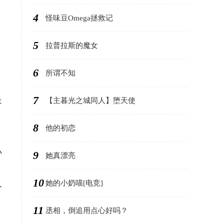
4
怪味豆Omega拯救记
5
拉普拉斯的魔女
，
6
所谓不知
7
是
【主暮光之城同人】堕天使
8
他的初恋
」
小
9
她真漂亮
10
她的小奶喵[电竞]
今
11
丞相，倒追用点心好吗？