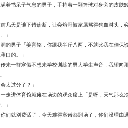
充满着书呆子气息的男子，手持着一颗篮球对身旁的皮肤
想前几天是谁下错诊断，让奕煊哥被家属骂得狗血淋头，
了。」
圆润的男子「姜育铭，你跟我半斤八两，不就比我在佳保
找藉口的。」
处传来一群寒假不想来学校训练的男大学生声音，我望向
孔。
不会太过分了？」
，一走进体育馆就瘫在场边的观众席上「是呀，天气那么
苦。」
「你们就别费话了，今天难得宸诺都到场了，你们没理由