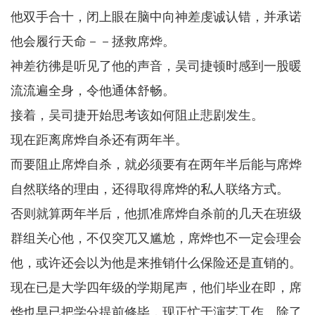
他双手合十，闭上眼在脑中向神差虔诚认错，并承诺
他会履行天命－－拯救席烨。
神差彷彿是听见了他的声音，吴司捷顿时感到一股暖
流流遍全身，令他通体舒畅。
接着，吴司捷开始思考该如何阻止悲剧发生。
现在距离席烨自杀还有两年半。
而要阻止席烨自杀，就必须要有在两年半后能与席烨
自然联络的理由，还得取得席烨的私人联络方式。
否则就算两年半后，他抓准席烨自杀前的几天在班级
群组关心他，不仅突兀又尴尬，席烨也不一定会理会
他，或许还会以为他是来推销什么保险还是直销的。
现在已是大学四年级的学期尾声，他们毕业在即，席
烨也早已把学分提前修毕，现正忙于演艺工作。除了