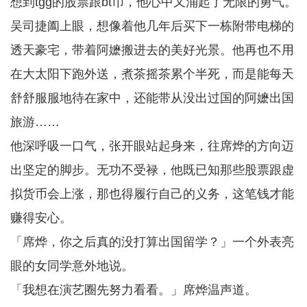
想到tgg的股票跟bt币，他心中又涌起了无限的勇气。
吴司捷阖上眼，想像着他几年后买下一栋附带电梯的
透天豪宅，带着阿嬷搬进去的美好光景。他再也不用
在大太阳下跑外送，煮茶摇茶累个半死，而是能每天
舒舒服服地待在家中，还能带从没出过国的阿嬷出国
旅游……
他深呼吸一口气，张开眼站起身来，往席烨的方向迈
出坚定的脚步。无功不受禄，他既已知那些股票跟虚
拟货币会上涨，那也得履行自己的义务，这笔钱才能
赚得安心。
「席烨，你之后真的没打算出国留学？」一个外表亮
眼的女同学意外地说。
「我想在演艺圈先努力看看。」席烨温声道。