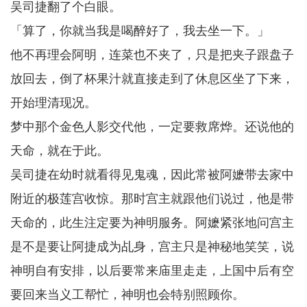
吴司捷翻了个白眼。
「算了，你就当我是喝醉好了，我去坐一下。」
他不再理会阿明，连菜也不夹了，只是把夹子跟盘子
放回去，倒了杯果汁就直接走到了休息区坐了下来，
开始理清现况。
梦中那个金色人影交代他，一定要救席烨。还说他的
天命，就在于此。
吴司捷在幼时就看得见鬼魂，因此常被阿嬷带去家中
附近的极莲宫收惊。那时宫主就跟他们说过，他是带
天命的，此生注定要为神明服务。阿嬷紧张地问宫主
是不是要让阿捷成为乩身，宫主只是神秘地笑笑，说
神明自有安排，以后要常来庙里走走，上国中后有空
要回来当义工帮忙，神明也会特别照顾你。