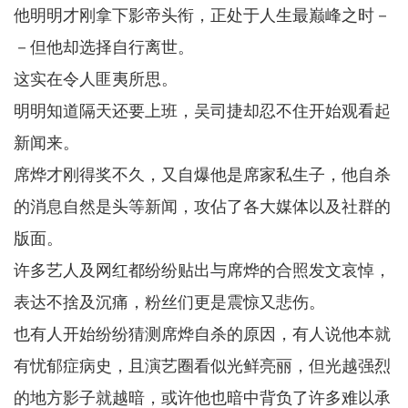
他明明才刚拿下影帝头衔，正处于人生最巅峰之时－
－但他却选择自行离世。
这实在令人匪夷所思。
明明知道隔天还要上班，吴司捷却忍不住开始观看起
新闻来。
席烨才刚得奖不久，又自爆他是席家私生子，他自杀
的消息自然是头等新闻，攻佔了各大媒体以及社群的
版面。
许多艺人及网红都纷纷贴出与席烨的合照发文哀悼，
表达不捨及沉痛，粉丝们更是震惊又悲伤。
也有人开始纷纷猜测席烨自杀的原因，有人说他本就
有忧郁症病史，且演艺圈看似光鲜亮丽，但光越强烈
的地方影子就越暗，或许他也暗中背负了许多难以承