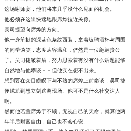
这场谢师宴，他们将来几乎没什么见面的机会。
他必须在这里快速地跟席烨拉近关係。
吴司捷望向席烨的方向。
他一身笔挺的深蓝色条纹西装，拿着玻璃酒杯与周围
的同学谈笑，态度从容温和，俨然是一位翩翩贵公
子。吴司捷皱着眉，努力思索着有没有什么话题能够
自然地与他攀谈－－但他实在想不出来。
想到要在众目睽睽下与不熟的席烨上前攀谈，吴司捷
便尴尬到想立刻逃离现场。他可不是什么社交达人
啊。
然而他若置席烨于不顾，无视自己的天命，就算他两
年半后财富自由，自己也不会心安。