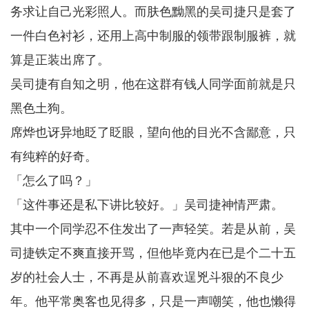
务求让自己光彩照人。而肤色黝黑的吴司捷只是套了
一件白色衬衫，还用上高中制服的领带跟制服裤，就
算是正装出席了。
吴司捷有自知之明，他在这群有钱人同学面前就是只
黑色土狗。
席烨也讶异地眨了眨眼，望向他的目光不含鄙意，只
有纯粹的好奇。
「怎么了吗？」
「这件事还是私下讲比较好。」吴司捷神情严肃。
其中一个同学忍不住发出了一声轻笑。若是从前，吴
司捷铁定不爽直接开骂，但他毕竟内在已是个二十五
岁的社会人士，不再是从前喜欢逞兇斗狠的不良少
年。他平常奥客也见得多，只是一声嘲笑，他也懒得