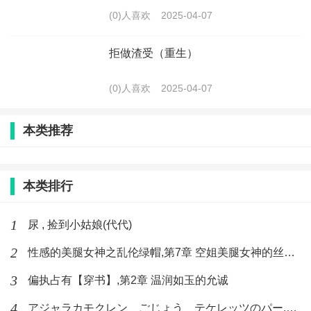
(0)人喜欢
2025-04-07
拒做渣受（重生）
(0)人喜欢
2025-04-07
本类推荐
本类排行
1
尿 , 捡到小姑娘(代代)
2
性感的美腿女神之乱伦绿帽,第7章 空姐美腿女神的丝袜足交
3
偏执占有【穿书】,第2章 温润如玉的允诚
4
アジャラカモクレン ごじょう テケレッツのパー,【No. 42 Rube Goldberg Machine】十四