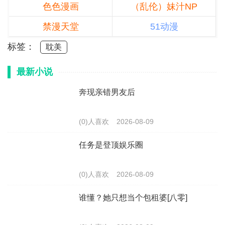
色色漫画
（乱伦）妹汁NP
禁漫天堂
51动漫
标签：
耽美
最新小说
奔现亲错男友后
(0)人喜欢
2026-08-09
任务是登顶娱乐圈
(0)人喜欢
2026-08-09
谁懂？她只想当个包租婆[八零]