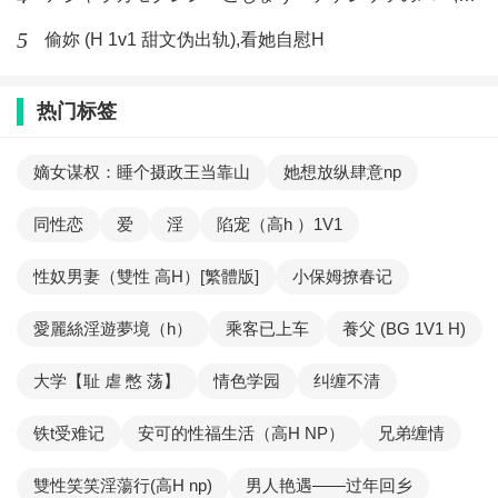
5
偷妳 (H 1v1 甜文伪出轨),看她自慰H
热门标签
嫡女谋权：睡个摄政王当靠山
她想放纵肆意np
同性恋
爱
淫
陷宠（高h ）1V1
性奴男妻（雙性 高H）[繁體版]
小保姆撩春记
愛麗絲淫遊夢境（h）
乘客已上车
養父 (BG 1V1 H)
大学【耻 虐 憋 荡】
情色学园
纠缠不清
铁t受难记
安可的性福生活（高H NP）
兄弟缠情
雙性笑笑淫蕩行(高H np)
男人艳遇——过年回乡