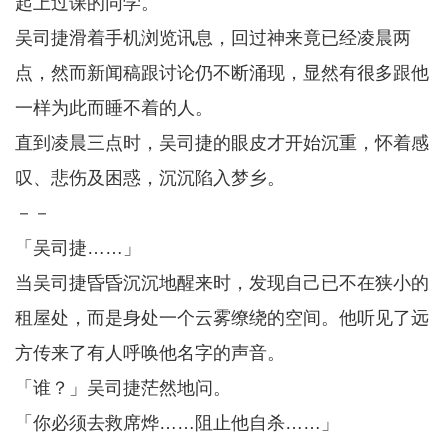
起上过课的同学。
吴司捷滑着手机浏览讯息，回过神来竟已经凌晨两
点，然而新闻稿跟讨论仍不断涌现，显然有很多跟他
一样为此而睡不着的人。
直到凌晨三点时，吴司捷的眼皮才开始沉重，怀着感
叹、悲伤及困惑，沉沉陷入梦乡。
－－
「吴司捷……」
当吴司捷昏昏沉沉地醒来时，发现自己已不在狭小的
租屋处，而是身处一个云雾缭绕的空间。他听见了远
方传来了有人呼唤他名字的声音。
「谁？」吴司捷茫然地问。
「你必须去救席烨……阻止他自杀……」