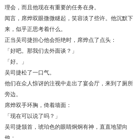
理会，而且他现在有重要的任务在身。
闻言，席烨双眼微微瞇起，笑容淡了些许。他沉默下
来，似乎正思考着什么。
正当吴司捷担心他会拒绝时，席烨点了点头：
「好吧。那我们去外面谈？」
「好。」
吴司捷松了一口气。
他们在众人惊讶的注视中走出了宴会厅，来到了厕所
旁边。
席烨双手环胸，倚着墙面：
「现在可以说了吗？」
吴司捷颔首，琥珀色的眼睛炯炯有神，直直地望向
他：