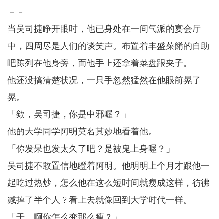
－－
当吴司捷睁开眼时，他已身处在一间气派的宴会厅
中，四周尽是人们的谈笑声。布置着丰盛菜餚的自助
吧陈列在他身旁，而他手上还拿着菜盘跟夹子。
他还没搞清楚状况，一只手忽然猛然在他眼前晃了
晃。
「欸，吴司捷，你是中邪喔？」
他的大学同学阿明莫名其妙地看着他。
「你发呆也发太久了吧？是被鬼上身喔？」
吴司捷不敢置信地瞪着阿明。他明明上个月才跟他一
起吃过热炒，怎么他在这么短时间就瘦成这样，彷彿
减掉了半个人？看上去就像回到大学时代一样。
「干，啊你怎么变那么瘦？」