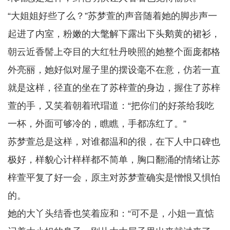
“大姐姐好些了么？”苏梦萱的声音随着她的脚步声一
起进了内室，粉嫩的大氅解下露出下头鹅黄的裙衫，
朝云近香髻上夺目的大红牡丹映照的她整个面庞都格
外亮丽，她好似对屋子里的摆设毫不在意，仿若一直
就是这样，径直的坐在了苏梓萱的身边，握住了苏梓
萱的手，又笑着朝着玳瑁道：“把你们的好茶给我吃
一杯，外面可够冷的，瞧瞧，手都冻红了。”
苏梦萱总是这样，对谁都温和的很，在下人中口碑也
极好，样貌心计样样都不简单，胸口翻涌的情绪让苏
梓萱平复了好一会，原主对苏梦萱确实是憎恨又惧怕
的。
她的大丫头结香也笑着应和：“可不是，小姐一直惦