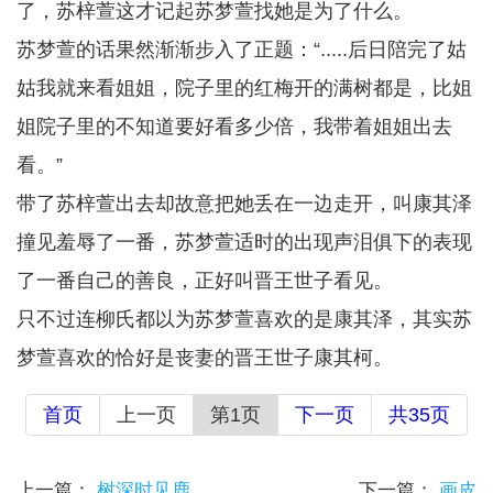
了，苏梓萱这才记起苏梦萱找她是为了什么。
苏梦萱的话果然渐渐步入了正题：“.....后日陪完了姑
姑我就来看姐姐，院子里的红梅开的满树都是，比姐
姐院子里的不知道要好看多少倍，我带着姐姐出去
看。”
带了苏梓萱出去却故意把她丢在一边走开，叫康其泽
撞见羞辱了一番，苏梦萱适时的出现声泪俱下的表现
了一番自己的善良，正好叫晋王世子看见。
只不过连柳氏都以为苏梦萱喜欢的是康其泽，其实苏
梦萱喜欢的恰好是丧妻的晋王世子康其柯。
首页
上一页
第1页
下一页
共35页
上一篇：
树深时见鹿
下一篇：
画皮