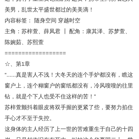
美男，乱世太平盛世都过的美美滴！
内容标签： 随身空间 穿越时空
主角：苏梓萱、薛凤君 ┃ 配角：康其泽、苏梦萱、
陈婉茹、苏熙萱
==================
☆、第1章
“......真是害人不浅！大冬天的连个手炉都没有，瞧这
窗户上，连个糊窗户的窗纸都没有，冷风嗖嗖的往里
钻，就是个下人也受不住这样的苦！”
苏梓萱颤抖着眼皮将双手握的更紧了些，要努力掐住
手心才不至于失控。
这身体的主人经历了上一世的苦难重生于自己的十四