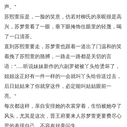
声。”
苏熙萱应是，一脸的笑意，仿若对柳氏的亲昵很是高
兴，苏梦萱看了一眼，垂下眼掩饰住眼里的轻蔑，喝
了一口清茶。
直到苏熙萱要走，苏梦萱也跟着一道出了门温和的笑
着挽了苏熙萱的胳膊，一路走一路都是关切的言
语：“.....听说妹妹新作的六副罗裙被丫头给烫坏了，
姐姐这正好有一件一样的一会就叫丫头给你送过去，
后日姑姑来了你就穿这件，必定能叫姑姑眼前一
亮。”
每次都这样，亲自安排她的衣裳穿着，生怕被她夺了
风头，尤其是这次，晋王府要来人苏梦萱更要费尽心
思的表现自己，不容有丝毫闪失。