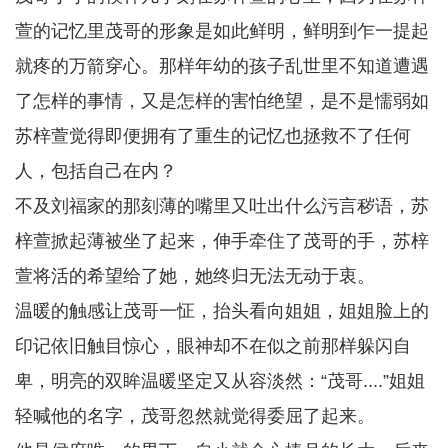
萱的记忆里茂哥的形象是如此鲜明，鲜明到乍一提起
就疼的万箭穿心。那样年幼的孩子乱世里不知道遭遇
了怎样的事情，又是怎样的害怕绝望，是不是懦弱如
苏梓萱觉得即便拥有了重生的记忆也拯救不了任何
人，包括自己在内？
不及刘福家的那刻薄的嘴里又吐出什么污言秽语，苏
梓萱掀起薄被坐了起来，伸手牵住了茂哥的手，苏梓
萱将活的希望给了她，她终归无法无动于衷。
温暖的触感让茂哥一怔，抬头看向姐姐，姐姐脸上的
印记依旧触目惊心，眼神却不在似之前那样躲闪自
卑，明亮的双眸温暖坚定又从容淡然：“茂哥....”姐姐
轻喊他的名字，茂哥忽然就觉得委屈了起来。