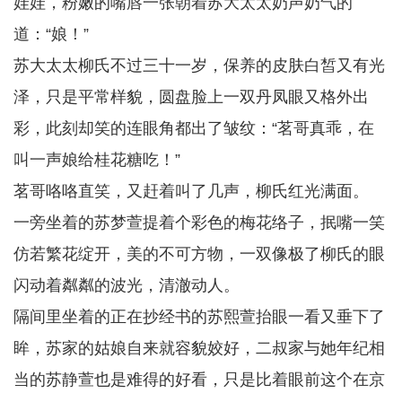
娃娃，粉嫩的嘴唇一张朝着苏大太太奶声奶气的
道：“娘！”
苏大太太柳氏不过三十一岁，保养的皮肤白皙又有光
泽，只是平常样貌，圆盘脸上一双丹凤眼又格外出
彩，此刻却笑的连眼角都出了皱纹：“茗哥真乖，在
叫一声娘给桂花糖吃！”
茗哥咯咯直笑，又赶着叫了几声，柳氏红光满面。
一旁坐着的苏梦萱提着个彩色的梅花络子，抿嘴一笑
仿若繁花绽开，美的不可方物，一双像极了柳氏的眼
闪动着粼粼的波光，清澈动人。
隔间里坐着的正在抄经书的苏熙萱抬眼一看又垂下了
眸，苏家的姑娘自来就容貌姣好，二叔家与她年纪相
当的苏静萱也是难得的好看，只是比着眼前这个在京