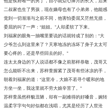
他是侯府唯一的男丁，自小就众心捧月的长大，后来
二叔家也生了男孩，现在嫡母也有了小弟弟，他能感
觉到一切渐渐与之前不同，他害怕委屈又茫然无措，
委屈的叫了一声：“姐姐。”人却柔软了下来。
刘福家的眼角一抽嘴里要说的话就转成了别的：“大
少爷怎么到这里来了？天寒地冻的冻坏了身子太太可
要心疼的，还是早些回去的好。”
连太太身边的下人说话都不像之前那样恭敬，茂哥又
怎么能听不出来，苏梓萱握紧了茂哥有些冰凉的手，
朝着刘福家的道：“这里冷，大娘不若寻个暖和的地
方坐一坐，我这里就不劳大娘辛苦了。”
苏梓萱虽然样貌丑陋，却有一副难得的好嗓音，婉转
温柔字字句句好似都在浅唱，尤其是经历了人世沧