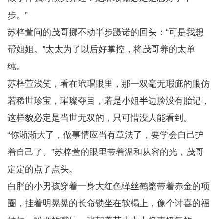
步。”
苏梓萱问的茂哥挪不动半步蹑诺的回头：“可是我想
帮姐姐。”太太为了以后好掌控，将茂哥养的太单
纯。
苏梓萱浅笑，看在玳瑁眼里，那一双毫无瑕疵的眼仿
若稀世珍宝，璀璨夺目，若是小姐半边脸没有胎记，
这样貌必定是当世无双的，只可惜没人能看到。
“你渐渐大了，做事情应当有章法了，要学会自己护
着自己了。”苏梓萱的眼里带着温和从容的光，茂哥
定定的点了点头。
白胖的小男孩穿着一身大红色缂丝鹤氅带着赤金的项
圈，挂着明晃晃的长命锁坐在软榻上，像个讨喜的福