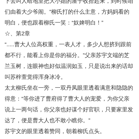
下去叫人暗地里把大小姐的屋子收拾起来，到时候咱
们由着大少爷闹。”柳氏打的什么主意，方妈妈看的
明白，便也跟着柳氏一笑：“奴婢明白！”
☆、第2章
“.....曹大人位高权重，一表人才，多少人想挤到跟前
都不行，能看上你是你的福分。”父亲苏宇文端的芝
兰玉树，连眼神也好似温润如玉，只是说出来的话却
叫苏梓萱觉得浑身冰冷。
太太柳氏坐在一旁，一双丹凤眼里透着满意和隐隐的
得意：“等你进了曹府得了曹大人的宠爱，为你父亲
说上一两句话，你父亲也好谋个好官职，只要家里发
达了，便是曹大人也不敢小瞧你。”
苏宇文的眼里透着赞同，朝着柳氏点头。