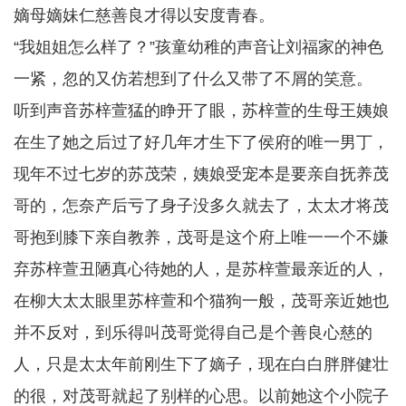
嫡母嫡妹仁慈善良才得以安度青春。
“我姐姐怎么样了？”孩童幼稚的声音让刘福家的神色
一紧，忽的又仿若想到了什么又带了不屑的笑意。
听到声音苏梓萱猛的睁开了眼，苏梓萱的生母王姨娘
在生了她之后过了好几年才生下了侯府的唯一男丁，
现年不过七岁的苏茂荣，姨娘受宠本是要亲自抚养茂
哥的，怎奈产后亏了身子没多久就去了，太太才将茂
哥抱到膝下亲自教养，茂哥是这个府上唯一一个不嫌
弃苏梓萱丑陋真心待她的人，是苏梓萱最亲近的人，
在柳大太太眼里苏梓萱和个猫狗一般，茂哥亲近她也
并不反对，到乐得叫茂哥觉得自己是个善良心慈的
人，只是太太年前刚生下了嫡子，现在白白胖胖健壮
的很，对茂哥就起了别样的心思。以前她这个小院子