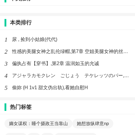
本类排行
1
尿 , 捡到小姑娘(代代)
2
性感的美腿女神之乱伦绿帽,第7章 空姐美腿女神的丝袜足交
3
偏执占有【穿书】,第2章 温润如玉的允诚
4
アジャラカモクレン ごじょう テケレッツのパー,【No. 42 Rube Goldberg Machine】十四
5
偷妳 (H 1v1 甜文伪出轨),看她自慰H
热门标签
嫡女谋权：睡个摄政王当靠山
她想放纵肆意np