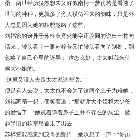
桑，两世经历猛然想来又好似南柯一梦仿若是看透了
世间的种种，更就多了旁人模仿不来的韵味，只是外
人总是因为她的相貌忽略了这些。
刘福家的讶异于苏梓萱竟然能字正腔圆的说出一整句
话来，转头看了一眼苏梓萱又忙转头看向了别处，到
忽略了自己心里的讶异：“这怎么好，太太叫我来侍
候大小姐的。”
“这里又没人去跟太太说这些话。”
便是有人去说，太太也不会为了这两个主子为难她，
刘福家稍一想，便笑着道：“那就谢大小姐和大少爷
的爱惜了。”她说着弹着身子上并不存在的灰尘，掀
起半旧的软帘昂首走了出去。
苏梓萱能感觉到茂哥的颤抖，她叹息了一声：“你虽