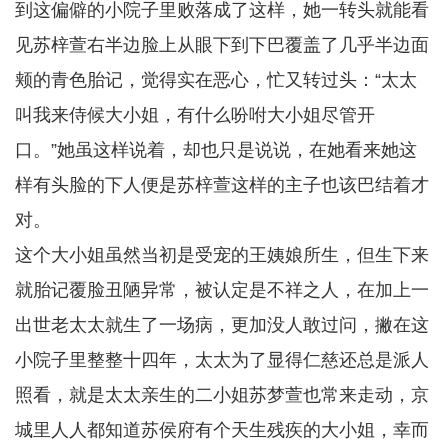
到这偏僻的小院子里败落成了这样，她一转头就能看
见苏梓萱右半边脸上从眼下到下巴覆盖了几乎半边面
颊的青色胎记，觉得实在恶心，忙又转过头：“太太
叫我来侍候大小姐，有什么吩咐大小姐尽管开
口。”她虽这样说着，却也只是说说，在她看来她这
样有头脸的下人便是苏梓萱这样的主子也该巴结着才
对。
这个大小姐虽然当初是受宠的王姨娘所生，但生下来
就胎记覆脸丑陋异常，被认定是不祥之人，在加上一
出世老太太就生了一场病，更加没人敢过问，撇在这
小院子里整整十四年，太太为了显得仁慈还总是派人
照看，就是太太亲生的二小姐苏梦萱也常来走动，京
城里人人都知道苏侯府有个天生残疾的大小姐，幸而