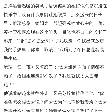
是洋溢着温暖的笑意，语调偏高的她好似总是沉浸在
快乐中，没有什么事能让她皱眉，那么漫长的日子
里，玳瑁总像一缕阳光一般照亮苏梓萱心中的一角。
苏梓萱很喜欢现在这个丫头，目光也不自主的柔和了
起来：“咱们是不是还剩下了几块炭，你找出来放进
我的手炉里，你拿上取暖。”玳瑁到了冬日总是容易
手生疮。
玳瑁一怔，茂哥又愤怒了：“太太难道连面子情都不
顾了，给姐姐连炭都不发了？我这就找太太去理
论！”
他说着站起来就往外走，又是苏梓萱拉住了他：“你
准备怎么跟太太说？问太太为什么不给我发炭？太太
做事什么时候失算过？她若敢做必定是想好了下一