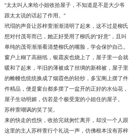
“太太叫人来给小姐收拾屋子，不知道是不是大少爷
跟太太说的话起了作用。”
玳瑁的声音让苏梓萱渐渐清明了起来，这不过是柳氏
想对付茂哥而已，她正好受用了柳氏的“好意”，且叫
单纯的茂哥渐渐看清楚柳氏的嘴脸，学会保护自己。
窗户上糊了高丽纸，银霜炭也烧上了，屋子里一会就
暖和了起来，半旧的薄被成了丝绸的新棉被，屋子里
的帷幔也统统换成了烟霞色的轻纱，多宝阁上摆了件
件精品，便是窗台都多摆了一盆开的正好的水仙花，
屋子生动明媚，仿若是个极受宠的小姐住的屋子。
苏梓萱嘲讽的笑了笑。
来的快走的也快，收拾完就匆忙离开，却没一个人跟
这里的主人苏梓萱行个礼说一声，仿佛根本没有苏梓