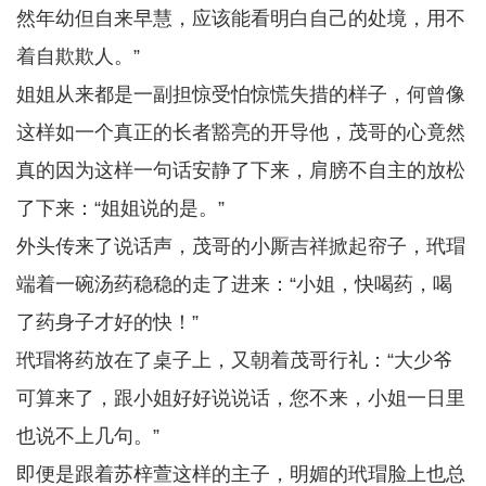
然年幼但自来早慧，应该能看明白自己的处境，用不
着自欺欺人。”
姐姐从来都是一副担惊受怕惊慌失措的样子，何曾像
这样如一个真正的长者豁亮的开导他，茂哥的心竟然
真的因为这样一句话安静了下来，肩膀不自主的放松
了下来：“姐姐说的是。”
外头传来了说话声，茂哥的小厮吉祥掀起帘子，玳瑁
端着一碗汤药稳稳的走了进来：“小姐，快喝药，喝
了药身子才好的快！”
玳瑁将药放在了桌子上，又朝着茂哥行礼：“大少爷
可算来了，跟小姐好好说说话，您不来，小姐一日里
也说不上几句。”
即便是跟着苏梓萱这样的主子，明媚的玳瑁脸上也总