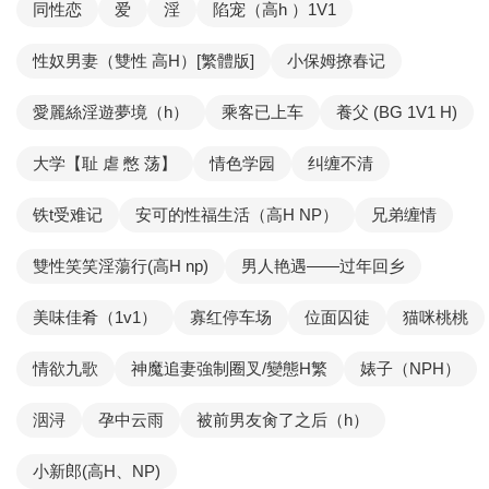
同性恋
爱
淫
陷宠（高h ）1V1
性奴男妻（雙性 高H）[繁體版]
小保姆撩春记
愛麗絲淫遊夢境（h）
乘客已上车
養父 (BG 1V1 H)
大学【耻 虐 憋 荡】
情色学园
纠缠不清
铁t受难记
安可的性福生活（高H NP）
兄弟缠情
雙性笑笑淫蕩行(高H np)
男人艳遇——过年回乡
美味佳肴（1v1）
寡红停车场
位面囚徒
猫咪桃桃
情欲九歌
神魔追妻強制圈叉/變態H繁
婊子（NPH）
洇浔
孕中云雨
被前男友肏了之后（h）
小新郎(高H、NP)