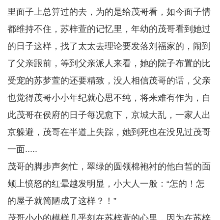
里面子上总算过的去，为的是给茂哥看，如今面子情
都维持不住，苏梓萱的记忆里，年幼的茂哥看到她过
的日子这样，找了太太去理论要发落刘福家的，闹到
了父亲跟前，等到父亲派人来看，她的院子布置的比
受宠的苏梦萱的还要精致，没人相信茂哥的话，父亲
也觉得茂哥小小年纪就心思不纯，将来难有作为，自
此茂哥在侯府的日子每况愈下，京城大乱，一家人出
京躲避，茂哥在半道上失踪，她到死也在没见过茂哥
一面.....
茂哥的脚步声匆忙，翠绿的圆领棉袍衬的他白皙的面
颊上愤怒的红晕越发明显，小大人一般：“怎的！怎
的屋子就简陋成了这样？！”
茂哥小小的模样几乎刻在苏梓萱的心里，因为在苏梓