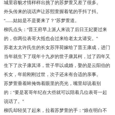
城里容貌才情样样出挑了的苏梦萱又差了很多。
外头传来的说话声让苏熙萱握着笔的手抖了抖。
“......姑姑是不是要来了？”苏梦萱道。
柳氏点头：“晋王府早上派人来说了后日王妃要过来
的，你两位表哥大抵也会过来给老太太请安。”
苏老太太许氏生的长女苏萍荷嫁给了晋王康成，进门
当年就生下了现年十九岁的世子康其柯，过了四年又
生下了次子康其泽，世子早以成婚，娶的是云阳伯的
长女，年前刚刚过世，次子还未有合适的亲事。
苏梦萱垂着眸掩饰着眼里的亮光，嘴里却说着别
的：“要是茗哥年纪在大些就可以陪着几位表哥一起
说话了。”
柳氏却轻笑了起来，拉着苏梦萱的手：“娘在明白不