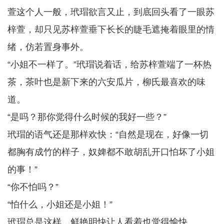
萱这个人一般，玳瑁欲言又止，到底回头看了一眼苏
梓萱，却只见苏梓萱垂下长长的睫毛遮掩着眼里的情
绪，仿若置身事外。
“小姐不一样了。”玳瑁说着话，给苏梓萱端了一杯热
茶，茶叶也是新下来的六安瓜片，柳氏最喜欢的味
道。
“是吗？那你觉得什么时候的我好一些？”
玳瑁的语气还是那样欢快：“自然是现在，好像一切
都胸有成竹的样子，奴婢都不敢胡乱开口怕坏了小姐
的事！”
“你不怕吗？”
“怕什么，小姐还是小姐！”
玳瑁总是这样，鲜艳明快让人看着也觉得愉快。