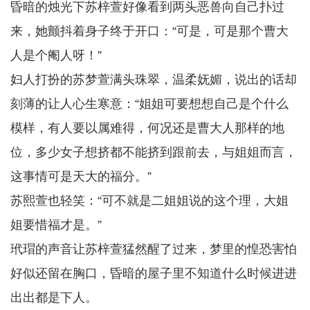
昏暗的烛光下苏梓萱好像看到两头恶兽向自己扑过
来，她颤抖着身子终于开口：“可是，可是那个曹大
人是个阉人呀！”
妇人打扮的苏梦萱满头珠翠，温柔妩媚，说出的话却
刻薄的让人心生寒意：“姐姐可要想想自己是个什么
模样，有人要以属难得，何况还是曹大人那样的地
位，多少女子想挤都不能挤到跟前去，与姐姐而言，
这事情可是天大的福分。”
苏熙萱也轻笑：“可不就是二姐姐说的这个理，大姐
姐要惜福才是。”
玳瑁的声音让苏梓萱猛然醒了过来，梦里的惶恐害怕
好似还留在胸口，昏暗的屋子里不知道什么时候进进
出出都是下人。