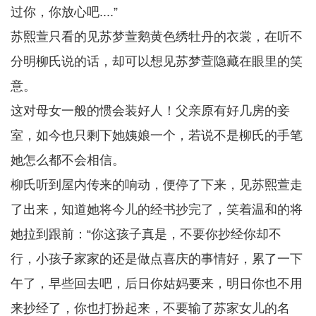
过你，你放心吧....”
苏熙萱只看的见苏梦萱鹅黄色绣牡丹的衣裳，在听不
分明柳氏说的话，却可以想见苏梦萱隐藏在眼里的笑
意。
这对母女一般的惯会装好人！父亲原有好几房的妾
室，如今也只剩下她姨娘一个，若说不是柳氏的手笔
她怎么都不会相信。
柳氏听到屋内传来的响动，便停了下来，见苏熙萱走
了出来，知道她将今儿的经书抄完了，笑着温和的将
她拉到跟前：“你这孩子真是，不要你抄经你却不
行，小孩子家家的还是做点喜庆的事情好，累了一下
午了，早些回去吧，后日你姑妈要来，明日你也不用
来抄经了，你也打扮起来，不要输了苏家女儿的名