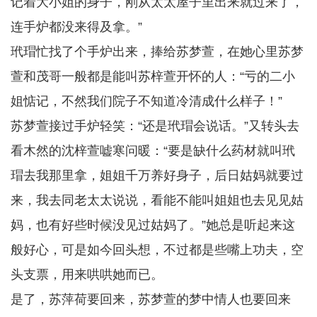
记着大小姐的身子，刚从太太屋子里出来就过来了，
连手炉都没来得及拿。”
玳瑁忙找了个手炉出来，捧给苏梦萱，在她心里苏梦
萱和茂哥一般都是能叫苏梓萱开怀的人：“亏的二小
姐惦记，不然我们院子不知道冷清成什么样子！”
苏梦萱接过手炉轻笑：“还是玳瑁会说话。”又转头去
看木然的沈梓萱嘘寒问暖：“要是缺什么药材就叫玳
瑁去我那里拿，姐姐千万养好身子，后日姑妈就要过
来，我去同老太太说说，看能不能叫姐姐也去见见姑
妈，也有好些时候没见过姑妈了。”她总是听起来这
般好心，可是如今回头想，不过都是些嘴上功夫，空
头支票，用来哄哄她而已。
是了，苏萍荷要回来，苏梦萱的梦中情人也要回来