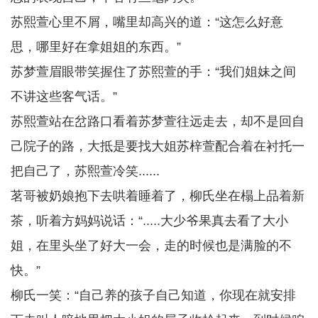
苏熙萱心里不屑，嘴里却高兴的道：“这怎么好意
思，哪里好在拿姐姐的东西。”
苏梦萱眉眼带笑握住了苏熙萱的手：“我们姐妹之间
不讲这些客气话。”
苏熙萱站在岔路口看着苏梦萱往远走去，却不是回自
己院子的路，大抵是要找大姐苏梓萱配合着在衬托一
把自己了，苏熙萱冷笑......
茗哥被奶娘抱下去哄着睡着了，柳氏坐在榻上品着新
茶，听着方妈妈说话：“.....大少爷果真去看了大小
姐，在里头坐了好大一会，走的时候也是满脸的不
快。”
柳氏一笑：“自己养的孩子自己知道，你现在就安排