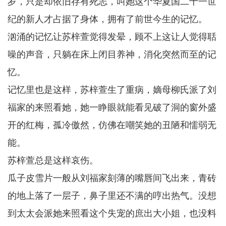
岁，只是却依旧存有死志，叫她这个华夏国二十一世
纪的新人才占据了身体，拥有了前世今生的记忆。
汹涌的记忆让苏梓萱觉得发晕，顾不上这让人觉得聒
噪的声音，只躺在床上闭目养神，消化突然而至的记
忆。
记忆里也是这样，苏梓萱生了重病，嫡母柳氏派了刘
福家的来照看她，她一睁眼就能看见破了洞的窗外盛
开的红梅，孤冷傲然，仿佛在嘲笑她的丑陋和懦弱无
能。
苏梓萱总是这样哀伤。
瓜子皮雪片一般从刘福家刻薄的嘴唇间飞出来，青砖
的地上落了一层子，鼻子里还不满的哼出热气。没想
到太太会派她来照看这个失宠的庶出大小姐，也没料