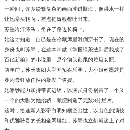
一瞬间，许多纷繁复杂的画面冲进脑海，像洪水一样
让她晕头转向，差点把胃酸都吐出来。
苏墨冷汗涔涔，坐在了路边长椅上。
她这才知道，自己是在冷藏库里滑倒穿书了。现在的
身份也叫苏墨，在这本叫做《掌握绿茶法则后我成了
百亿新娘》的小说里，是个彻头彻尾的垃圾女配。
两年前，苏氏集团大举开拓娱乐圈，大小姐苏墨就是
圈内最狂放任性的暴发户名媛。
她靠钞能力加持带资进组，以演员身份祸害了一个又
一个的大咖为她抬轿，顺便制造了无数3分烂片。
这时，恰逢新人影帝白明知横空出世，以出色的演技
和优雅矜贵的长相全网爆红，苏墨也立刻就迷上了对