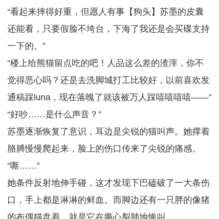
“看起来摔得好重，但愿人有事【狗头】苏墨的皮囊
还能看，只要假脸不垮台，下海了我还是会买碟支持
一下的。”
“楼上给熊猫留点吃的吧！人品这么差的渣滓，你不
觉得恶心吗？还是去洗脚城打工比较好，以前喜欢发
通稿踩luna，现在落魄了就该被万人踩嘻嘻嘻嘻——”
“好吵……是什么声音？”
苏墨逐渐恢复了意识，耳边是尖锐的猫叫声。她撑着
胳膊慢慢爬起来，脸上的伤口传来了尖锐的痛感。
“嘶……”
她条件反射地伸手碰，这才发现下巴磕破了一大条伤
口，手上都是淋淋的鲜血。而脚边还有一只胖的像猪
的布偶猫盘着，就是它在撕心裂肺地惨叫。