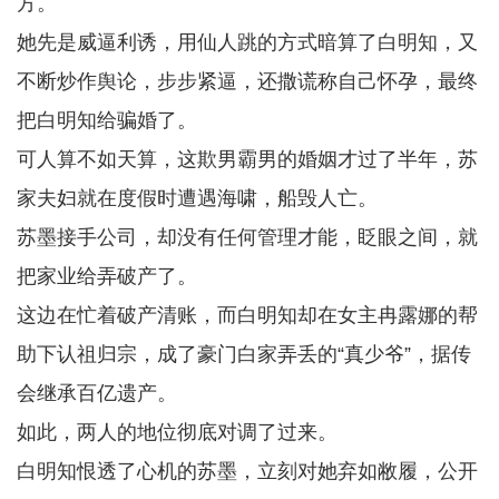
方。
她先是威逼利诱，用仙人跳的方式暗算了白明知，又
不断炒作舆论，步步紧逼，还撒谎称自己怀孕，最终
把白明知给骗婚了。
可人算不如天算，这欺男霸男的婚姻才过了半年，苏
家夫妇就在度假时遭遇海啸，船毁人亡。
苏墨接手公司，却没有任何管理才能，眨眼之间，就
把家业给弄破产了。
这边在忙着破产清账，而白明知却在女主冉露娜的帮
助下认祖归宗，成了豪门白家弄丢的“真少爷”，据传
会继承百亿遗产。
如此，两人的地位彻底对调了过来。
白明知恨透了心机的苏墨，立刻对她弃如敝履，公开