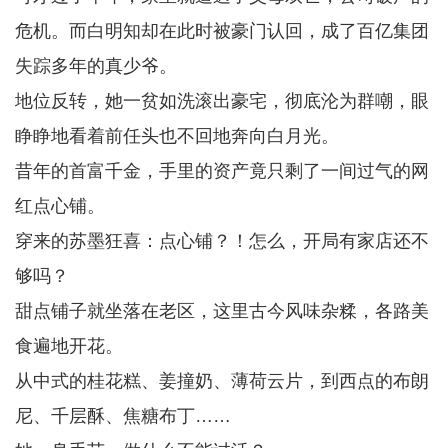
危机。而白明知却在此时被豪门认回，成了百亿集团
失踪多年的真少爷。
地位反转，她一贫如洗滚出豪宅，彻底沦为群嘲，眼
睁睁地看着前任头也不回地奔向白月光。
昔年的首富千金，手里的资产竟只剩了一间过气的网
红点心铺。
穿来的苏墨狂喜：点心铺？！怎么，开局有家店还不
够吗？
甜点铺子就坐落在老区，这里古今风味杂糅，各路美
食遍地开花。
从中式的桂花糕、姜撞奶、薄荷云片，到西点的布朗
尼、千层酥、焦糖布丁……