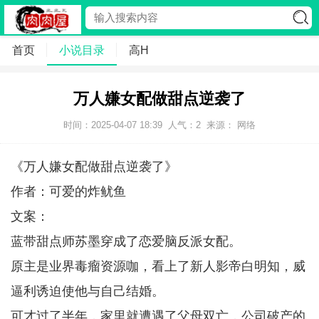
首页
小说目录
高H
万人嫌女配做甜点逆袭了
时间：2025-04-07 18:39
人气：
2
来源： 网络
《万人嫌女配做甜点逆袭了》
作者：可爱的炸鱿鱼
文案：
蓝带甜点师苏墨穿成了恋爱脑反派女配。
原主是业界毒瘤资源咖，看上了新人影帝白明知，威
逼利诱迫使他与自己结婚。
可才过了半年，家里就遭遇了父母双亡，公司破产的