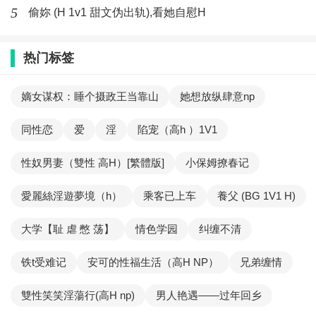
5
偷妳 (H 1v1 甜文伪出轨),看她自慰H
热门标签
嫡女谋权：睡个摄政王当靠山
她想放纵肆意np
同性恋
爱
淫
陷宠（高h ）1V1
性奴男妻（雙性 高H）[繁體版]
小保姆撩春记
愛麗絲淫遊夢境（h）
乘客已上车
養父 (BG 1V1 H)
大学【耻 虐 憋 荡】
情色学园
纠缠不清
铁t受难记
安可的性福生活（高H NP）
兄弟缠情
雙性笑笑淫蕩行(高H np)
男人艳遇——过年回乡