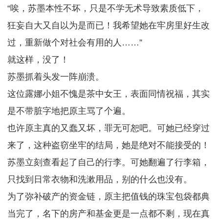
“唉，苏墨本性不坏，只是不学无术导致素质低下，
狂妄自大又自以为是而已！我希望她在牢房里好生改
过，重新做个对社会有用的人……”
就这样，没了！
苏墨抓着头发一阵崩溃。
这位露娜小姐不愧是茶中女王，表面同情祝福，其实
是不带脏字地把原主骂了个遍。
也许原主真的又蠢又坏，罪无可恕吧。可她已经穿过
来了，这种盗窃坐牢的结局，她是绝对不能接受的！
苏墨立刻查看起了自己的行李。可她翻遍了行李箱，
只找到日常衣物和洗漱用品，别的什么也没有。
为了弥补破产的资金链，原主把值钱的珠宝包袋都典
当完了，名下的房产和基金更是一点都不剩，现在真