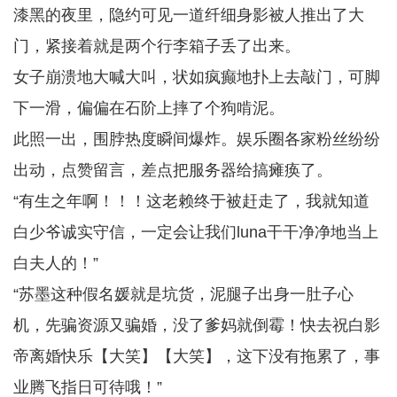
漆黑的夜里，隐约可见一道纤细身影被人推出了大
门，紧接着就是两个行李箱子丢了出来。
女子崩溃地大喊大叫，状如疯癫地扑上去敲门，可脚
下一滑，偏偏在石阶上摔了个狗啃泥。
此照一出，围脖热度瞬间爆炸。娱乐圈各家粉丝纷纷
出动，点赞留言，差点把服务器给搞瘫痪了。
“有生之年啊！！！这老赖终于被赶走了，我就知道
白少爷诚实守信，一定会让我们luna干干净净地当上
白夫人的！”
“苏墨这种假名媛就是坑货，泥腿子出身一肚子心
机，先骗资源又骗婚，没了爹妈就倒霉！快去祝白影
帝离婚快乐【大笑】【大笑】，这下没有拖累了，事
业腾飞指日可待哦！”