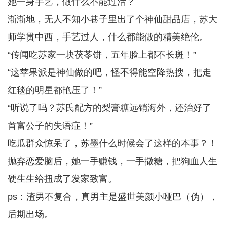
她一身手艺，做什么不能过活？
渐渐地，无人不知小巷子里出了个神仙甜品店，苏大
师学贯中西，手艺过人，什么都能做的精美绝伦。
“传闻吃苏家一块茯苓饼，五年脸上都不长斑！”
“这苹果派是神仙做的吧，怪不得能空降热搜，把走
红毯的明星都艳压了！”
“听说了吗？苏氏配方的梨膏糖远销海外，还治好了
首富公子的失语症！”
吃瓜群众惊呆了，苏墨什么时候会了这样的本事？！
抛弃恋爱脑后，她一手赚钱，一手撒糖，把狗血人生
硬生生给扭成了发家致富。
ps：渣男不复合，真男主是盛世美颜小哑巴（伪），
后期出场。