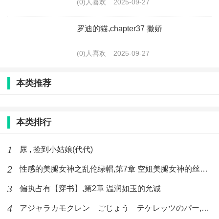
(0)人喜欢
2025-09-27
罗迪的猫,chapter37 撒娇
(0)人喜欢
2025-09-27
本类推荐
本类排行
1
尿 , 捡到小姑娘(代代)
2
性感的美腿女神之乱伦绿帽,第7章 空姐美腿女神的丝袜足交
3
偏执占有【穿书】,第2章 温润如玉的允诚
4
アジャラカモクレン ごじょう テケレッツのパー,【No. 42 Rube Goldberg Machine】十四