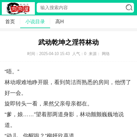
首页
小说目录
高H
武动乾坤之淫符林动
时间：2025-04-10 15:43
人气：
0
来源： 网络
“唔。”
林动艰难地睁开眼，看到简洁而熟悉的房间，他愣了
好一会。
旋即转头一看，果然父亲母亲都在。
“爹，娘……”望着那两道身影，林动颤颤巍巍地说
道。
“动儿，你醒啦？”柳妍欣喜道。