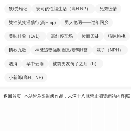
铁t受难记
安可的性福生活（高H NP）
兄弟缠情
雙性笑笑淫蕩行(高H np)
男人艳遇——过年回乡
美味佳肴（1v1）
寡红停车场
位面囚徒
猫咪桃桃
情欲九歌
神魔追妻強制圈叉/變態H繁
婊子（NPH）
洇浔
孕中云雨
被前男友肏了之后（h）
小新郎(高H、NP)
返回首页
本站皆為限制級作品，未滿十八歲禁止瀏覽網站內容|联
系我们：
yundtjoey24@gmail.com
|