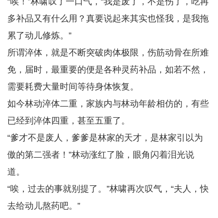
“唉！”林啸叹了一口气，“我是废了，不是伤了，吃再
多补品又有什么用？真要说起来其实也怪我，是我拖
累了动儿修炼。”
所谓淬体，就是不断突破肉体极限，伤筋动骨在所难
免，届时，最重要的便是各种灵药补品，如若不然，
需要耗费大量时间等待身体恢复。
如今林动淬体二重，家族内与林动年龄相仿的，有些
已经到淬体四重，甚至五重了。
“爹才不是废人，爹爹是林家的天才，是林家引以为
傲的第二强者！”林动涨红了脸，眼角闪着泪光说
道。
“唉，过去的事就别提了。”林啸再次叹气，“夫人，快
去给动儿熬药吧。”