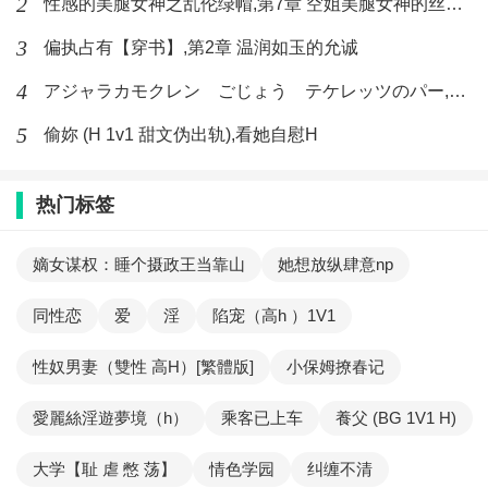
2
性感的美腿女神之乱伦绿帽,第7章 空姐美腿女神的丝袜足交
3
偏执占有【穿书】,第2章 温润如玉的允诚
4
アジャラカモクレン ごじょう テケレッツのパー,【No. 42 Rube Goldberg Machine】十四
5
偷妳 (H 1v1 甜文伪出轨),看她自慰H
热门标签
嫡女谋权：睡个摄政王当靠山
她想放纵肆意np
同性恋
爱
淫
陷宠（高h ）1V1
性奴男妻（雙性 高H）[繁體版]
小保姆撩春记
愛麗絲淫遊夢境（h）
乘客已上车
養父 (BG 1V1 H)
大学【耻 虐 憋 荡】
情色学园
纠缠不清