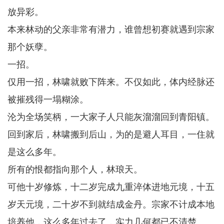
放异彩。
本来林动的父亲非常有潜力，谁曾想初赛就遇到宗家
那个妖孽。
一招。
仅用一招，林啸就败下阵来。不仅如此，体内经脉还
被摧残得一塌糊涂。
沦为全场笑柄，一大家子人只能灰溜溜回到青阳镇。
回到家后，林啸搬到后山，为的是避人耳目，一住就
是这么多年。
所有的恨都指向那个人，林琅天。
可他十岁修炼，十二岁完成九重淬体进地元境，十五
岁天元境，二十岁不到就结成金丹。宗家不计成本地
培养他，这么多年过去了，实力几何都已不清楚。