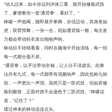
“动儿过来，如今你达到淬体三重，能开始修炼武技
了，爹便教你一套‘通背拳’，看好了。”
林啸一声低喝，随即展开拳脚，步伐迈动，其身形如
虎，双臂挥舞，一张一合，宛如通背猿一般，每次发
力都会带动轻衣发出啪啪声响。
林动目不转睛看着，同时在脑海中开始演练，每一招
每一式都分毫不差。
“通背拳，以手法带动衣袖，让人分不清虚实。此拳
法共有九式，每一式都带有清脆响声，因此也称九响
劲，一声更比一声强。虽然只是一阶武技，但如若修
炼到极致，正面对拼不会逊色于二阶武技。”林啸说
道，“记住了？”
缓过神来的林动连连点头。