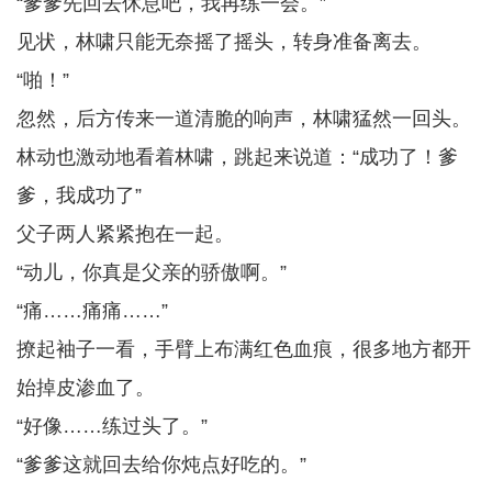
“爹爹先回去休息吧，我再练一会。”
见状，林啸只能无奈摇了摇头，转身准备离去。
“啪！”
忽然，后方传来一道清脆的响声，林啸猛然一回头。
林动也激动地看着林啸，跳起来说道：“成功了！爹
爹，我成功了”
父子两人紧紧抱在一起。
“动儿，你真是父亲的骄傲啊。”
“痛……痛痛……”
撩起袖子一看，手臂上布满红色血痕，很多地方都开
始掉皮渗血了。
“好像……练过头了。”
“爹爹这就回去给你炖点好吃的。”