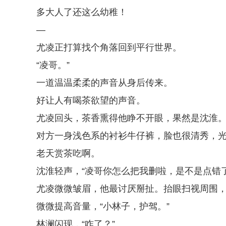
多大人了还这么幼稚！
—
尤凌正打算找个角落回到平行世界。
“凌哥。”
一道温温柔柔的声音从身后传来。
好让人有喝茶欲望的声音。
尤凌回头，茶香熏得他睁不开眼，果然是沈淮
对方一身浅色系的衬衫牛仔裤，脸也很清秀，
老天赏茶吃啊。
沈淮轻声，“凌哥你怎么把我删啦，是不是点错了
尤凌微微皱眉，他最讨厌掰扯。抬眼扫视周围
微微提高音量，“小林子，护驾。”
林澜闪现，“咋了？”