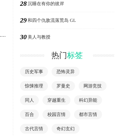
28
沉睡在有你的彼岸
29
和四个仇敌流落荒岛 GL
..
30
美人与教授
热门
标签
历史军事
恐怖灵异
惊悚推理
罗曼史
网游竞技
同人
穿越重生
科幻异能
百合
校园言情
都市言情
古代言情
奇幻玄幻