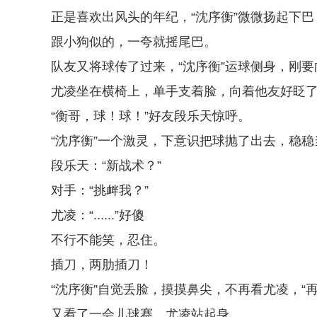
正是喜欢出风头的年纪，“沈序衡”微微扬起下
跟小狗似的，一夸就摇尾巴。
队友又将球传了过来，“沈序衡”运球侧身，刚
尤凌坐在横椅上，单手支着脸，向着他友好眨
“衡哥，球！球！”好友段乐天惊呼。
“沈序衡”一个激灵，下意识把球抛了出去，稳
段乐天：“新战术？”
对手：“挑衅我？”
尤凌：“......”好傻
不行不能笑，忍住。
插刀，两肋插刀！
“沈序衡”自觉丢脸，摸摸鼻尖，不再看尤凌，“再
又看了一会儿球赛，尤凌站起身。