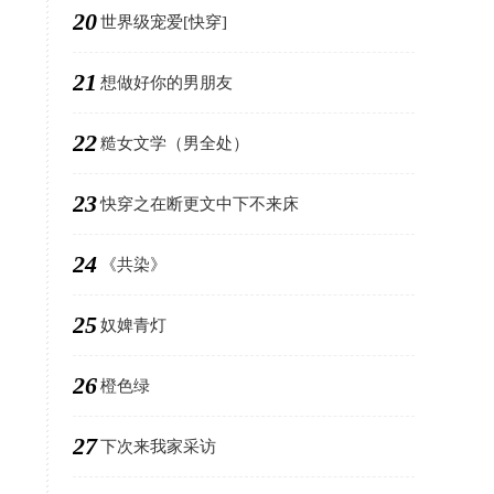
20
世界级宠爱[快穿]
21
想做好你的男朋友
22
糙女文学（男全处）
23
快穿之在断更文中下不来床
24
《共染》
25
奴婢青灯
26
橙色绿
27
下次来我家采访