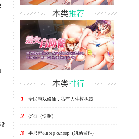
他
本类
推荐
物
本类
排行
1
全民游戏修仙，我有人生模拟器
2
窃香（快穿）
没
3
半只橙&nbsp;&nbsp; (姐弟骨科)