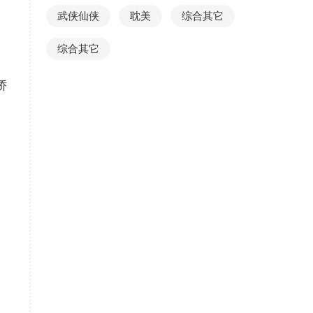
武侠仙侠
耽美
综合其它
综合其它
娇
。