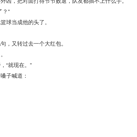
格外凶，把对面打得节节败退，队友都插不上什么手。
？”
把篮球当成他的头了。
几句，又转过去一个大红包。
了。
，“就现在。”
着嗓子喊道：