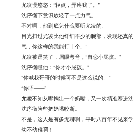
尤凌慢悠悠：“轻点，弄疼我了。”
沈序衡下意识放轻了一点力气。
不对啊，他到底凭什么要听尤凌的。
目光扫过尤凌比他纤细不少的腕部，发现还真的
气，你这样的我能打十个。”
尤凌被逗笑了，眉眼弯弯，“自恋小屁孩。”
沈序衡瞪他：“你才小屁孩。”
“你喊我哥哥的时候可不是这么说的。”
“你唔——”
尤凌不知从哪掏出一个奶嘴，又一次精准塞进
沈序衡险些把奶嘴咬断。
不是，这人是有多无聊啊，平时八百年不见来
幼不幼稚啊！