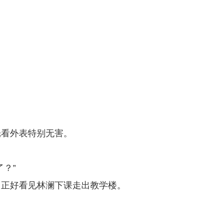
。
光看外表特别无害。
？”
，正好看见林澜下课走出教学楼。