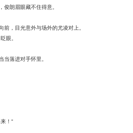
巴，俊朗眉眼藏不住得意。
要向前，目光意外与场外的尤凌对上。
了眨眼。
稳当当落进对手怀里。
来！”