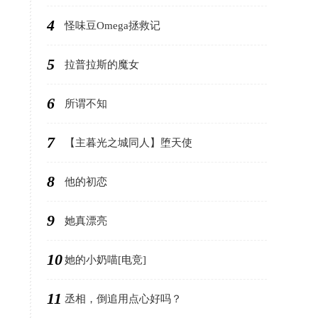
4
怪味豆Omega拯救记
5
拉普拉斯的魔女
6
所谓不知
7
【主暮光之城同人】堕天使
8
他的初恋
9
她真漂亮
10
她的小奶喵[电竞]
11
丞相，倒追用点心好吗？