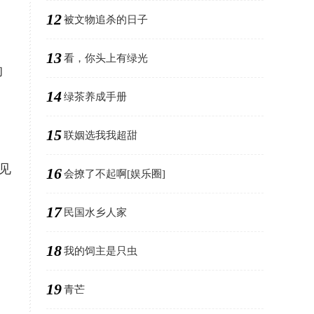
12
被文物追杀的日子
13
看，你头上有绿光
的
14
绿茶养成手册
15
联姻选我我超甜
见
16
会撩了不起啊[娱乐圈]
17
民国水乡人家
18
我的饲主是只虫
19
青芒