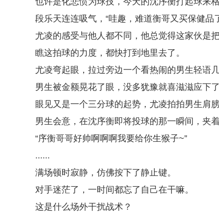
也许是化悲愤为球技，今天的沈序衡打起球来
段乐天连连吸气，“哇趣，难道衡哥又买保健品了
尤凌的感受与他人都不同，他总觉得这家伙是
瞧这拍球的力度，都快打到地里去了。
尤凌弯起眼，拉过旁边一个看热闹的男生轻语
男生被金额晃花了眼，没多犹豫就喜滋滋应下
眼见又是一个三分球的起势，尤凌拍拍男生肩膀
男生会意，在沈序衡即将投球的那一瞬间，夹
“序衡哥哥好帅啊啊啊我要给你生猴子~”
......
满场顿时寂静，仿佛按下了静止键。
对手迷茫了，一时间都忘了自己在干嘛。
这是什么场外干扰战术？