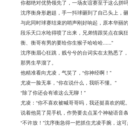
你都绝对优势领先了，一场友谊赛至于这么拼
沈序衡身形趔趄，手一抖球砸到了自己头上，砸
与此同时球赛结束的哨声刚好响起，原本华丽
段乐天口水呛得喷了出来，兄弟情跟笑点在疯狂打架，
衡、衡哥有男的要给你生猴子哈哈哈......”
沈序衡眉心狂跳，贱兮兮的台词实在太熟悉了
那男生早溜了。
他精准看向尤凌，气笑了，“你神经啊！”
尤凌一脸无辜，“你在说什么，我听不懂。”
“除了你还会有谁这么无聊！”
尤凌：“你不喜欢被喊哥哥吗，我还挺喜欢的呢。
说着他晃了晃手机，作势要去点某个神秘语音
“不许放！”沈序衡急得一把抓住尤凌手腕，这