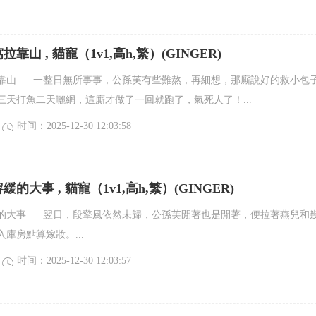
靠山 , 貓寵（1v1,高h,繁）(GINGER)
靠山 一整日無所事事，公孫芙有些難熬，再細想，那廝說好的救小包
三天打魚二天曬網，這廝才做了一回就跑了，氣死人了！...
时间：2025-12-30 12:03:58
的大事 , 貓寵（1v1,高h,繁）(GINGER)
的大事 翌日，段擎風依然未歸，公孫芙閒著也是閒著，便拉著燕兒和
庫房點算嫁妝。...
时间：2025-12-30 12:03:57