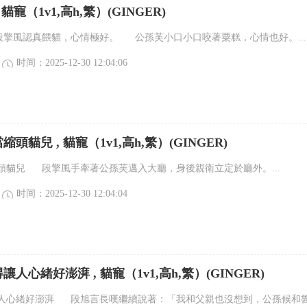
貓寵（1v1,高h,繁）(GINGER)
擎風認真餵貓，心情極好。 公孫芙小口小口咬著粟糕，心情也好。...
时间：2025-12-30 12:04:06
頭貓兒 , 貓寵（1v1,高h,繁）(GINGER)
頭貓兒 段擎風手牽著公孫芙邁入大廳，身後親衛立定於廳外。...
时间：2025-12-30 12:04:04
人心緒好澎湃 , 貓寵（1v1,高h,繁）(GINGER)
人心緒好澎湃 段旭言長嘆繼續說著：「我和父親也沒想到，公孫候和