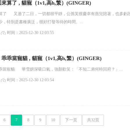
算了 , 貓寵（1v1,高h,繁）(GINGER)
算了 又過了二日，一切都很平靜，公孫芙很慶幸有燕兒陪著，也多虧
少，特別是書種廣泛，很好打發等待的時間。...
时间：2025-12-30 12:03:55
乖當寵貓 , 貓寵（1v1,高h,繁）(GINGER)
乖當寵貓 華雪妍深吸口氣，強顏歡笑：「不知二弟何時回府？」...
时间：2025-12-30 12:03:54
6
7
8
9
10
下一页
共32页