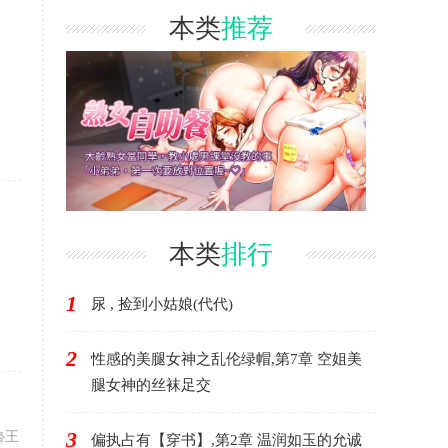
本类
推荐
本类
排行
1
尿 , 捡到小姑娘(代代)
2
性感的美腿女神之乱伦绿帽,第7章 空姐美
腿女神的丝袜足交
3
魯王
偏执占有【穿书】,第2章 温润如玉的允诚