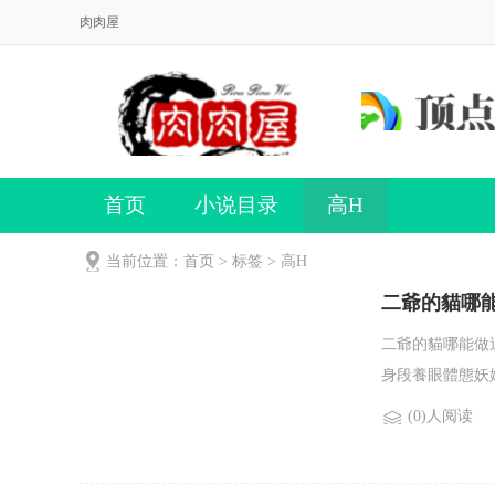
肉肉屋
首页
小说目录
高H
当前位置：首页 > 标签 > 高H
二爺的貓哪能做
二爺的貓哪能做
身段養眼體態妖嬈
(0)人阅读