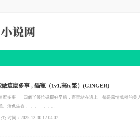
這麼多事 , 貓寵（1v1,高h,繁）(GINGER)
這麼多事 四個丫鬟忙碌擺好早膳，齊齊站在邊上，都是風情萬種的美
、活色生香．．．．．．...
时间：2025-12-30 12:04:07