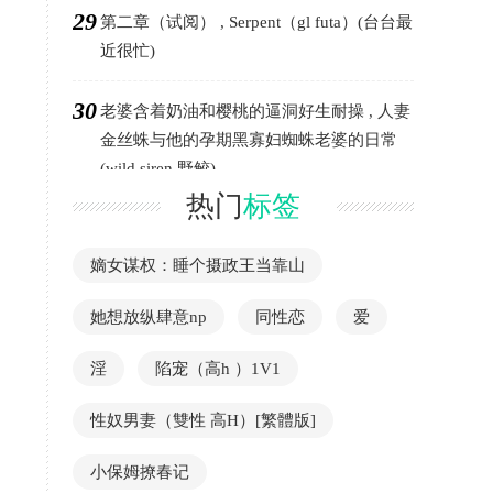
29
第二章（试阅） , Serpent（gl futa）(台台最
近很忙)
30
老婆含着奶油和樱桃的逼洞好生耐操 , 人妻
金丝蛛与他的孕期黑寡妇蜘蛛老婆的日常
(wild siren 野鲛)
热门
标签
嫡女谋权：睡个摄政王当靠山
她想放纵肆意np
同性恋
爱
淫
陷宠（高h ）1V1
性奴男妻（雙性 高H）[繁體版]
小保姆撩春记