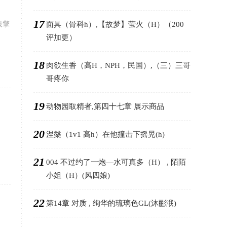
17
段擎
面具（骨科h）,【故梦】萤火（H）（200
评加更）
18
肉欲生香（高H，NPH，民国）,（三）三哥
哥疼你
19
动物园取精者,第四十七章 展示商品
20
涅槃（1v1 高h）在他撞击下摇晃(h)
21
004 不过约了一炮—水可真多（H） , 陌陌
小姐（H）(风四娘)
22
第14章 对质 , 绚华的琉璃色GL(沐彨涐)