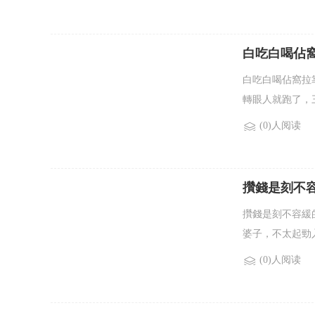
白吃白喝佔窩拉
白吃白喝佔窩拉
轉眼人就跑了，
(0)人阅读
攢錢是刻不容緩
攢錢是刻不容緩
婆子，不太起勁入
(0)人阅读