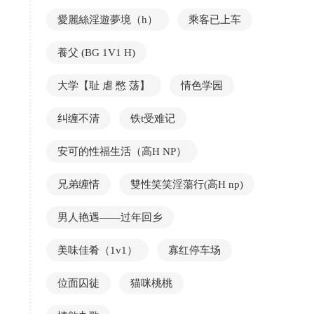
愛麗絲淫遊夢境（h）
乘客已上车
養父 (BG 1V1 H)
大学【耻 虐 憋 荡】
情色学园
纠缠不清
铁t受难记
安可的性福生活（高H NP）
兄弟缠情
雙性笑笑淫蕩行(高H np)
男人艳遇——过年回乡
美味佳肴（1v1）
寡红停车场
位面囚徒
猫咪桃桃