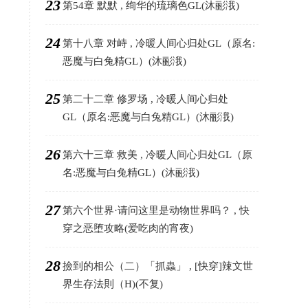
23
第54章 默默 , 绚华的琉璃色GL(沐彨涐)
24
第十八章 对峙 , 冷暖人间心归处GL（原名:
恶魔与白兔精GL）(沐彨涐)
25
第二十二章 修罗场 , 冷暖人间心归处
GL（原名:恶魔与白兔精GL）(沐彨涐)
26
第六十三章 救美 , 冷暖人间心归处GL（原
名:恶魔与白兔精GL）(沐彨涐)
27
第六个世界·请问这里是动物世界吗？ , 快
穿之恶堕攻略(爱吃肉的宵夜)
28
撿到的相公（二）「抓蟲」 , [快穿]辣文世
界生存法則（H)(不复)