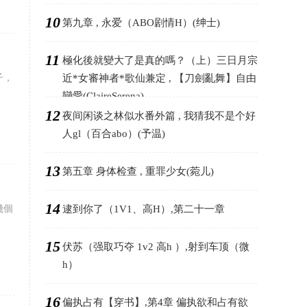
10
第九章 , 永爱（ABO剧情H）(绅士)
11
極化後就變大了是真的嗎？（上）三日月宗
子，
近*女審神者*歌仙兼定 , 【刀劍亂舞】自由
戀愛(ClaireSerena)
12
夜间闲谈之林似水番外篇 , 我猜我不是个好
人gl（百合abo）(予温)
13
第五章 身体检查 , 重罪少女(菀儿)
14
幾個
逮到你了（1V1、高H）,第二十一章
15
伏苏（强取巧夺 1v2 高h ）,射到车顶（微
h）
16
偏执占有【穿书】,第4章 偏执欲和占有欲